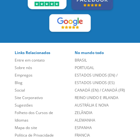
Links Relacionados
No mundo todo
Entre em contato
BRASIL
Sobre nós
PORTUGAL
Empregos
ESTADOS UNIDOS (EN)
/
Blog
ESTADOS UNIDOS (ES)
Social
CANADÁ (EN)
/
CANADÁ (FR)
Site Corporativo
REINO UNIDO E IRLANDA
Sugestões
AUSTRÁLIA E NOVA
Folheto dos Cursos de
ZELÂNDIA
Idiomas
ALEMANHA
Mapa do site
ESPANHA
Política de Privacidade
FRANCIA
Fale Conosco
+55 15 3500 8175