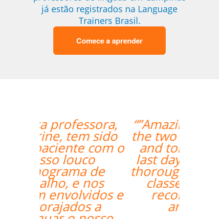
já estão registrados na Language
Trainers Brasil.
Comece a aprender
“”Amazing how quickly
the two weeks went by
and tomorrow is my
last day with Milena. I
thoroughly enjoyed my
classes and would
recommend her
anytime. ””