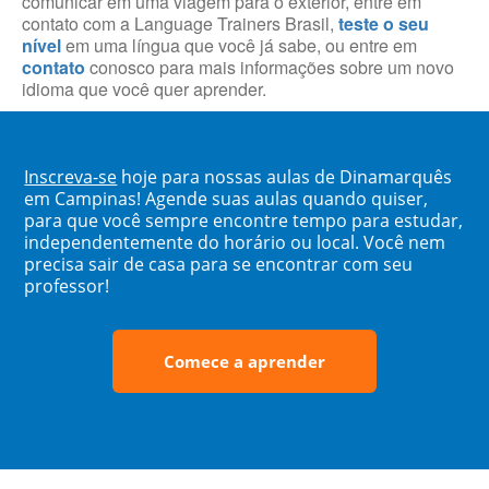
comunicar em uma viagem para o exterior, entre em
contato com a Language Trainers Brasil,
teste o seu
nível
em uma língua que você já sabe, ou entre em
contato
conosco para mais informações sobre um novo
idioma que você quer aprender.
Inscreva-se
hoje para nossas aulas de Dinamarquês
em Campinas! Agende suas aulas quando quiser,
para que você sempre encontre tempo para estudar,
independentemente do horário ou local. Você nem
precisa sair de casa para se encontrar com seu
professor!
Comece a aprender