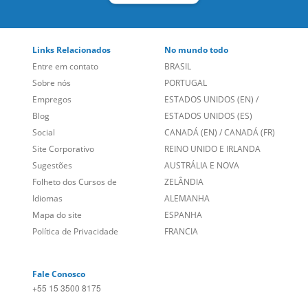
Links Relacionados
No mundo todo
Entre em contato
BRASIL
Sobre nós
PORTUGAL
Empregos
ESTADOS UNIDOS (EN)
/
Blog
ESTADOS UNIDOS (ES)
Social
CANADÁ (EN)
/
CANADÁ (FR)
Site Corporativo
REINO UNIDO E IRLANDA
Sugestões
AUSTRÁLIA E NOVA
Folheto dos Cursos de
ZELÂNDIA
Idiomas
ALEMANHA
Mapa do site
ESPANHA
Política de Privacidade
FRANCIA
Fale Conosco
+55 15 3500 8175
Alameda Vicente Pinzon, 173 - 4º andar, Vila Olímpia - São
Paulo/SP CEP 04547-130
Language Trainers,
fundada em 2004 fornecendo cursos de