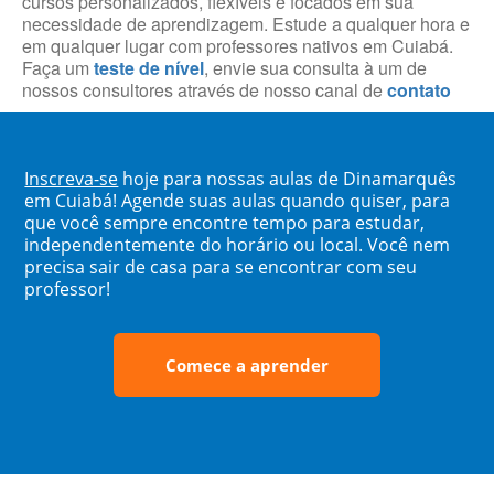
cursos personalizados, flexíveis e focados em sua
necessidade de aprendizagem. Estude a qualquer hora e
em qualquer lugar com professores nativos em Cuiabá.
Faça um
teste de nível
, envie sua consulta à um de
nossos consultores através de nosso canal de
contato
Inscreva-se
hoje para nossas aulas de Dinamarquês
em Cuiabá! Agende suas aulas quando quiser, para
que você sempre encontre tempo para estudar,
independentemente do horário ou local. Você nem
precisa sair de casa para se encontrar com seu
professor!
Comece a aprender