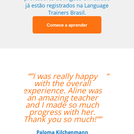
já estão registrados na Language
Trainers Brasil.
Comece a aprender
“”O fato do Gustavo ser
um falante nativo
ajudou nas correções
das pronúncias.””
Gilvana Soledade
Curso de Inglês em Belém