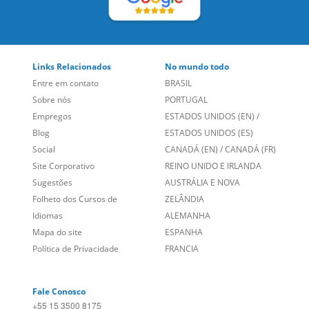
Entre em contato
BRASIL
Sobre nós
PORTUGAL
Empregos
ESTADOS UNIDOS (EN)
/
Blog
ESTADOS UNIDOS (ES)
Social
CANADÁ (EN)
/
CANADÁ (FR)
Site Corporativo
REINO UNIDO E IRLANDA
Sugestões
AUSTRÁLIA E NOVA
Folheto dos Cursos de
ZELÂNDIA
Idiomas
ALEMANHA
Mapa do site
ESPANHA
Política de Privacidade
FRANCIA
Fale Conosco
+55 15 3500 8175
Alameda Vicente Pinzon, 173 - 4º andar, Vila Olímpia - São
Paulo/SP CEP 04547-130
Language Trainers,
fundada em 2004 fornecendo cursos de
idiomas em mais de 60 cidades em todo o Brasil e Online com