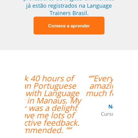
já estão registrados na Language
Trainers Brasil.
Comece a aprender
“”Everything is going
amazing! Thanks so
much for your help!””
Nathan Miller
Curso de em Manaus