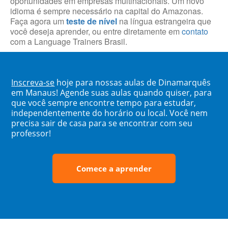
oportunidades em empresas multinacionais. Um novo
idioma é sempre necessário na capital do Amazonas.
Faça agora um
teste de nível
na língua estrangeira que
você deseja aprender, ou entre diretamente em
contato
com a Language Trainers Brasil.
Inscreva-se
hoje para nossas aulas de Dinamarquês
em Manaus! Agende suas aulas quando quiser, para
que você sempre encontre tempo para estudar,
independentemente do horário ou local. Você nem
precisa sair de casa para se encontrar com seu
professor!
Comece a aprender