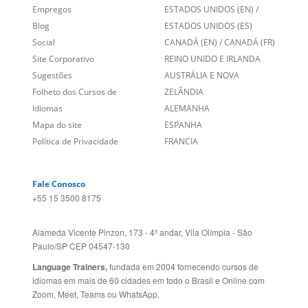
Empregos
ESTADOS UNIDOS (EN)
/
Blog
ESTADOS UNIDOS (ES)
Social
CANADÁ (EN)
/
CANADÁ (FR)
Site Corporativo
REINO UNIDO E IRLANDA
Sugestões
AUSTRÁLIA E NOVA
Folheto dos Cursos de
ZELÂNDIA
Idiomas
ALEMANHA
Mapa do site
ESPANHA
Política de Privacidade
FRANCIA
Fale Conosco
+55 15 3500 8175
Alameda Vicente Pinzon, 173 - 4º andar, Vila Olímpia - São
Paulo/SP CEP 04547-130
Language Trainers,
fundada em 2004 fornecendo cursos de
idiomas em mais de 60 cidades em todo o Brasil e Online com
Zoom, Meet, Teams ou WhatsApp.