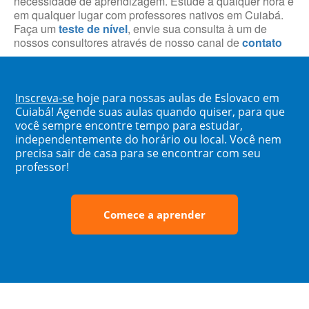
necessidade de aprendizagem. Estude a qualquer hora e
em qualquer lugar com professores nativos em Cuiabá.
Faça um
teste de nível
, envie sua consulta à um de
nossos consultores através de nosso canal de
contato
Inscreva-se
hoje para nossas aulas de Eslovaco em
Cuiabá! Agende suas aulas quando quiser, para que
você sempre encontre tempo para estudar,
independentemente do horário ou local. Você nem
precisa sair de casa para se encontrar com seu
professor!
Comece a aprender