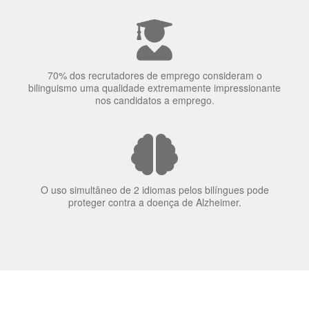
A língua que as pessoas falam molda a maneira como
elas veem o mundo
70% dos recrutadores de emprego consideram o
bilinguismo uma qualidade extremamente impressionante
nos candidatos a emprego.
O uso simultâneo de 2 idiomas pelos bilíngues pode
proteger contra a doença de Alzheimer.