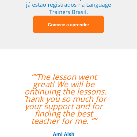
já estão registrados na Language
Trainers Brasil.
Comece a aprender
“”A experiente
professora Mei foi
bastante didática e
conseguiu mesmo via
Skype me fazer
adquirir os primeiros
passos de Chinês
Mandarim.””