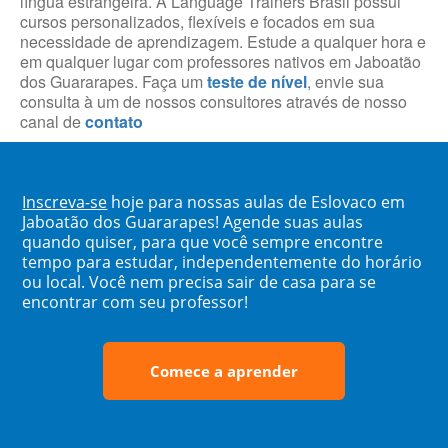
língua estrangeira. A Language Trainers Brasil possui
cursos personalizados, flexíveis e focados em sua
necessidade de aprendizagem. Estude a qualquer hora e
em qualquer lugar com professores nativos em Jaboatão
dos Guararapes. Faça um
teste de nível
, envie sua
consulta à um de nossos consultores através de nosso
canal de
contato
Inscreva-se
hoje para nossas aulas de Eslovaco em
Jaboatão dos Guararapes! Agende suas aulas
quando quiser, para que você sempre encontre
tempo para estudar, independentemente do horário
ou local. Você nem precisa sair de casa para se
encontrar com seu professor!
Comece a aprender