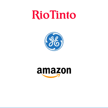
Fornecedores
preferenciais
A Language Trainers é fornecedora preferencial de
cursos para