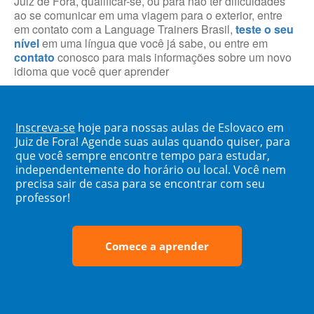
Juiz de Fora, qualificar-se, ou para não ter dificuldades
ao se comunicar em uma viagem para o exterior, entre
em contato com a Language Trainers Brasil,
teste o seu
nível
em uma língua que você já sabe, ou entre em
contato
conosco para mais informações sobre um novo
idioma que você quer aprender
Inscreva-se
hoje para nossas aulas de Eslovaco em
Juiz de Fora! Agende suas aulas quando quiser, para
que você sempre encontre tempo para estudar,
independentemente do horário ou local. Você nem
precisa sair de casa para se encontrar com seu
professor!
Comece a aprender