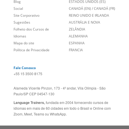
Links Relacionados
No mundo todo
Entre em contato
BRASIL
Sobre nós
PORTUGAL
Empregos
ESTADOS UNIDOS (EN)
/
Blog
ESTADOS UNIDOS (ES)
Social
CANADÁ (EN)
/
CANADÁ (FR)
Site Corporativo
REINO UNIDO E IRLANDA
Sugestões
AUSTRÁLIA E NOVA
Folheto dos Cursos de
ZELÂNDIA
Idiomas
ALEMANHA
Mapa do site
ESPANHA
Política de Privacidade
FRANCIA
Fale Conosco
+55 15 3500 8175