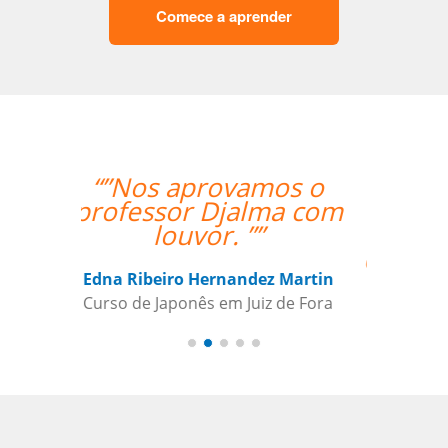
Comece a aprender
“”A experiente
professora Mei foi
bastante didática e
conseguiu mesmo via
Skype me fazer
adquirir os primeiros
passos de Chinês
Mandarim.””
Antonio Pina
Curso de Chinês Mandarim em
Barueri, Gestora de Inteligência de