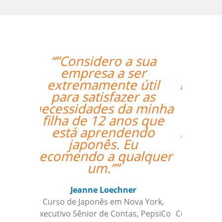
“”Nossa professora,
Catherine, tem sido
muito paciente com o
nosso louco
cronograma de
trabalho, e nos
mantém envolvidos e
encorajados a
continuar o nosso
objetivo de aprender
espanhol.””
Linda Hampton
Curso de Espanhol em Houston, NCC