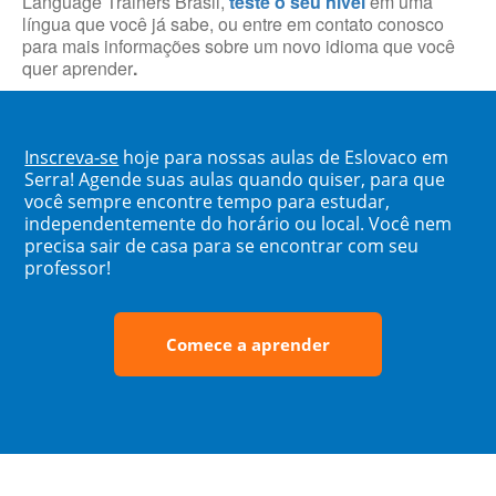
Language Trainers Brasil,
teste o seu nível
em uma
língua que você já sabe, ou entre em contato conosco
para mais informações sobre um novo idioma que você
quer aprender
.
Inscreva-se
hoje para nossas aulas de Eslovaco em
Serra! Agende suas aulas quando quiser, para que
você sempre encontre tempo para estudar,
independentemente do horário ou local. Você nem
precisa sair de casa para se encontrar com seu
professor!
Comece a aprender