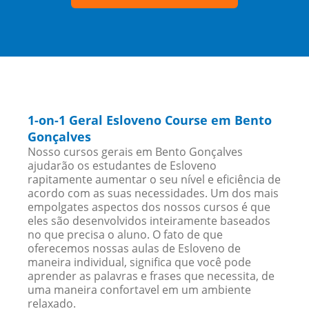
1-on-1 Geral Esloveno Course em Bento
Gonçalves
Nosso cursos gerais em Bento Gonçalves
ajudarão os estudantes de Esloveno
rapitamente aumentar o seu nível e eficiência de
acordo com as suas necessidades. Um dos mais
empolgates aspectos dos nossos cursos é que
eles são desenvolvidos inteiramente baseados
no que precisa o aluno. O fato de que
oferecemos nossas aulas de Esloveno de
maneira individual, significa que você pode
aprender as palavras e frases que necessita, de
uma maneira confortavel em um ambiente
relaxado.