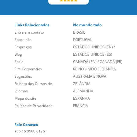
Links Relacionados
No mundo todo
Entre em contato
BRASIL
Sobre nós
PORTUGAL
Empregos
ESTADOS UNIDOS (EN)
/
Blog
ESTADOS UNIDOS (ES)
Social
CANADÁ (EN)
/
CANADÁ (FR)
Site Corporativo
REINO UNIDO E IRLANDA
Sugestões
AUSTRÁLIA E NOVA
Folheto dos Cursos de
ZELÂNDIA
Idiomas
ALEMANHA
Mapa do site
ESPANHA
Política de Privacidade
FRANCIA
Fale Conosco
+55 15 3500 8175
Alameda Vicente Pinzon, 173 - 4º andar, Vila Olímpia - São