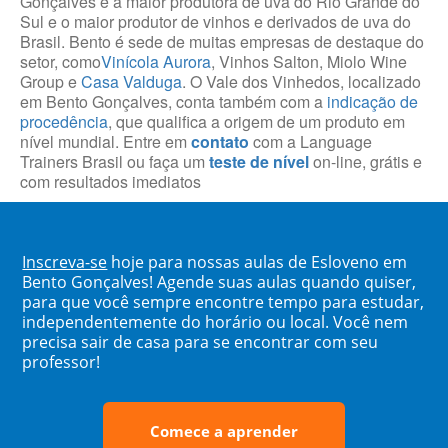
Gonçalves é a maior produtora de uva do Rio Grande do
Sul e o maior produtor de vinhos e derivados de uva do
Brasil. Bento é sede de muitas empresas de destaque do
setor, como
Vinícola Aurora
, Vinhos Salton, Miolo Wine
Group e
Casa Valduga
. O Vale dos Vinhedos, localizado
em Bento Gonçalves, conta também com a
indicação de
procedência
, que qualifica a origem de um produto em
nível mundial. Entre em
contato
com a Language
Trainers Brasil ou faça um
teste de nível
on-line, grátis e
com resultados imediatos
Inscreva-se
hoje para nossas aulas de Esloveno em
Bento Gonçalves! Agende suas aulas quando quiser,
para que você sempre encontre tempo para estudar,
independentemente do horário ou local. Você nem
precisa sair de casa para se encontrar com seu
professor!
Comece a aprender