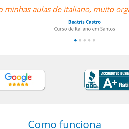
rganizado o trabalho de vcs””
Como funciona