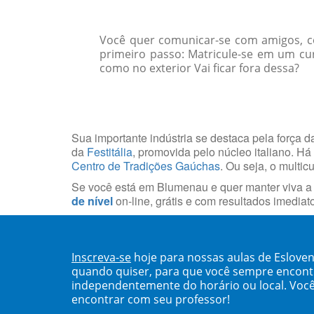
Você quer comunicar-se com amigos, col
primeiro passo: Matricule-se em um cur
como no exterior Vai ficar fora dessa?
Sua importante indústria se destaca pela força da
da
Festitália
, promovida pelo núcleo italiano. H
Centro de Tradições Gaúchas
. Ou seja, o multi
Se você está em Blumenau e quer manter viva a t
de nível
on-line, grátis e com resultados imediat
Inscreva-se
hoje para nossas aulas de Eslove
quando quiser, para que você sempre encont
independentemente do horário ou local. Você
encontrar com seu professor!