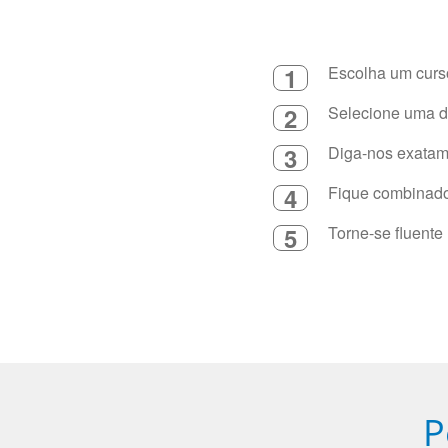
1
Escolha um curso
2
Selecione uma du
3
Diga-nos exatame
4
Fique combinado 
5
Torne-se fluente
P