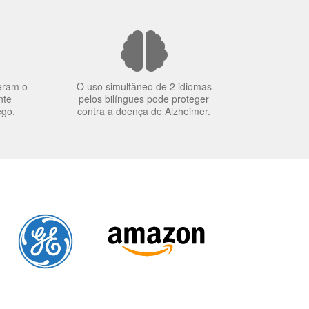
eram o
O uso simultâneo de 2 idiomas
nte
pelos bilíngues pode proteger
ego.
contra a doença de Alzheimer.