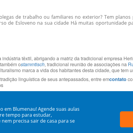
egas de trabalho ou familiares no exterior? Tem planos 
so de Esloveno na sua cidade Há muitas oportunidade para
 indústria têxtil, abrigando a matriz da tradicional empresa He
á também o
stammtisch
, tradicional reunião de associações na
Ru
culturalismo marca a vida dos habitantes desta cidade, que tem 
radição linguística de seus antepassados, entre em
contato
co
os
no em Blumenau! Agende suas aulas
re tempo para estudar,
 nem precisa sair de casa para se