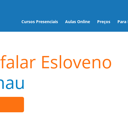
Cursos Presenciais
Aulas Online
Preços
Para
falar Esloveno
nau