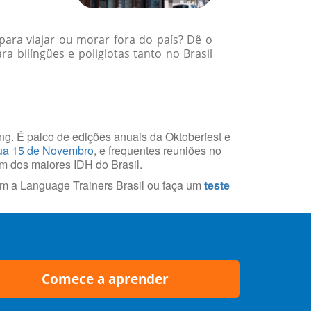
para viajar ou morar fora do país? Dê o
 bilíngües e poliglotas tanto no Brasil
ring. É palco de edições anuais da Oktoberfest e
a 15 de Novembro
, e frequentes reuniões no
um dos maiores IDH do Brasil.
m a Language Trainers Brasil ou faça um
teste
Comece a aprender