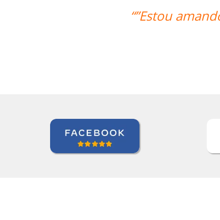
do minhas aulas de italiano, muito o
Beatris Castro
Curso de Italiano em Santos