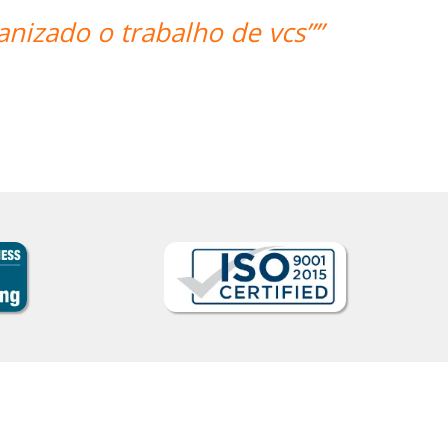
“”I took 40 hours of Brazilian 
teacher was a delight and ga