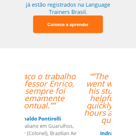
já estão registrados na Language
Trainers Brasil.
Comece a aprender
“”The class with Ivo
went well. He knows
his stuff and is very
helpful. He replies
quickly outside class
hours as well if I have
questions. ””
Indra Maya Gurung