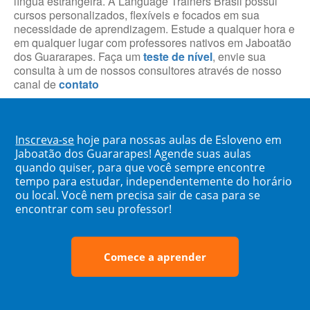
língua estrangeira. A Language Trainers Brasil possui
cursos personalizados, flexíveis e focados em sua
necessidade de aprendizagem. Estude a qualquer hora e
em qualquer lugar com professores nativos em Jaboatão
dos Guararapes. Faça um
teste de nível
, envie sua
consulta à um de nossos consultores através de nosso
canal de
contato
Inscreva-se
hoje para nossas aulas de Esloveno em
Jaboatão dos Guararapes! Agende suas aulas
quando quiser, para que você sempre encontre
tempo para estudar, independentemente do horário
ou local. Você nem precisa sair de casa para se
encontrar com seu professor!
Comece a aprender