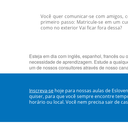
Você quer comunicar-se com amigos, col
primeiro passo: Matricule-se em um cur
como no exterior Vai ficar fora dessa?
Esteja em dia com inglês, espanhol, francês ou o
necessidade de aprendizagem. Estude a qualque
um de nossos consultores através de nosso can
Inscreva-se
hoje para nossas aulas de Eslove
quiser, para que você sempre encontre temp
horário ou local. Você nem precisa sair de ca