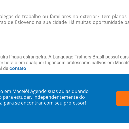
egas de trabalho ou familiares no exterior? Tem planos 
so de Esloveno na sua cidade Há muitas oportunidade para
utra língua estrangeira. A Language Trainers Brasil possui cur
r hora e em qualquer lugar com professores nativos em Macei
al de
contato
no em Maceió! Agende suas aulas quando
o para estudar, independentemente do
sa para se encontrar com seu professor!