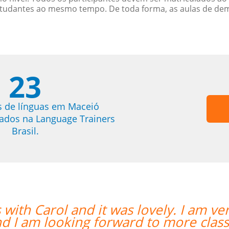
studantes ao mesmo tempo. De toda forma, as aulas de d
23
s de línguas em Maceió
trados na Language Trainers
Brasil.
m very happy to have her as my teache
sses with her. ””