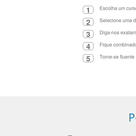
1
Escolha um curso
2
Selecione uma du
3
Diga-nos exatame
4
Fique combinado 
5
Torne-se fluente
P