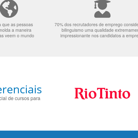
a que as pessoas
70% dos recrutadores de emprego consid
molda a maneira
bilinguismo uma qualidade extremame
as veem o mundo
impressionante nos candidatos a empr
renciais
ial de cursos para