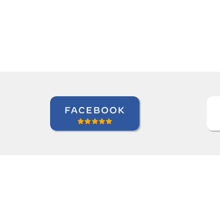
Ariana Maher
Curso de Português em Florianópo