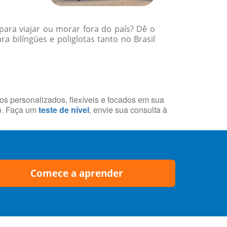
para viajar ou morar fora do país? Dê o
 bilíngües e poliglotas tanto no Brasil
sos personalizados, flexíveis e focados em sua
ó. Faça um
teste de nível
, envie sua consulta à
Comece a aprender