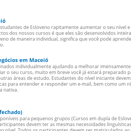
ió
studantes de Esloveno rapitamente aumentar o seu nível e 
os dos nossos cursos é que eles são desenvolvidos inteir
eno de maneira individual, significa que você pode aprende
o.
negócios em Maceió
sinados individualmente ajudando a melhorar imensamente
iciar o seu curso, muito em breve você já estará preparado
outras áreas de estudo. Estudantes do nível iniciante dev
ticas para entender e responder um e-mail, bem como um ní
a nativa.
fechado)
poníveis para pequenos grupos (Cursos em dupla de Eslov
rticipantes devem ter as mesmas necessidades linguística
nível. Todos os participantes devem ser matriculados ao