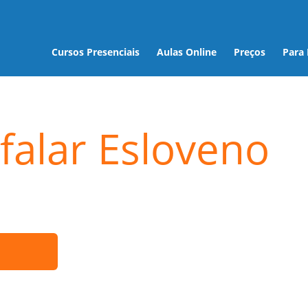
Cursos Presenciais
Aulas Online
Preços
Para
falar Esloveno
ó