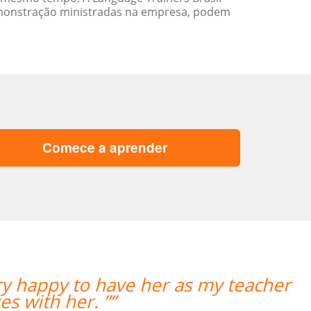
emonstração ministradas na empresa, podem
Comece a aprender
r
“”A aluna esta adorando o