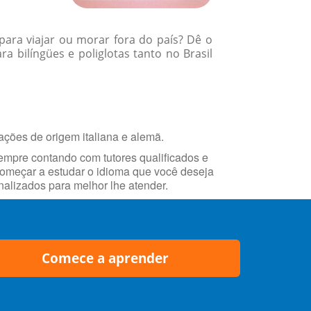
para viajar ou morar fora do país? Dê o
 bilíngües e poliglotas tanto no Brasil
ações de origem italiana e alemã.
empre contando com tutores qualificados e
 começar a estudar o idioma que você deseja
alizados para melhor lhe atender.
Comece a aprender