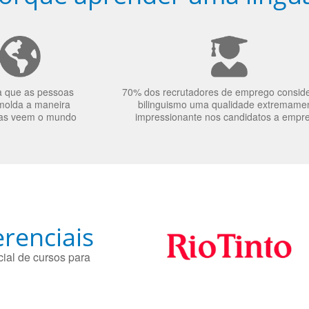
a que as pessoas
70% dos recrutadores de emprego consid
molda a maneira
bilinguismo uma qualidade extremame
as veem o mundo
impressionante nos candidatos a empr
renciais
ial de cursos para