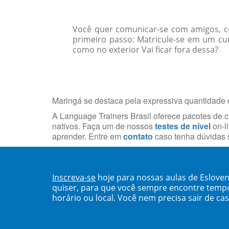
Você quer comunicar-se com amigos, col
primeiro passo: Matricule-se em um cur
como no exterior Vai ficar fora dessa?
Maringá se destaca pela expressiva quantidade d
A Language Trainers Brasil oferece pacotes de 
nativos. Faça um de nossos
testes de nível
on-li
aprender. Entre em
contato
caso tenha dúvidas s
Inscreva-se
hoje para nossas aulas de Eslove
quiser, para que você sempre encontre temp
horário ou local. Você nem precisa sair de ca