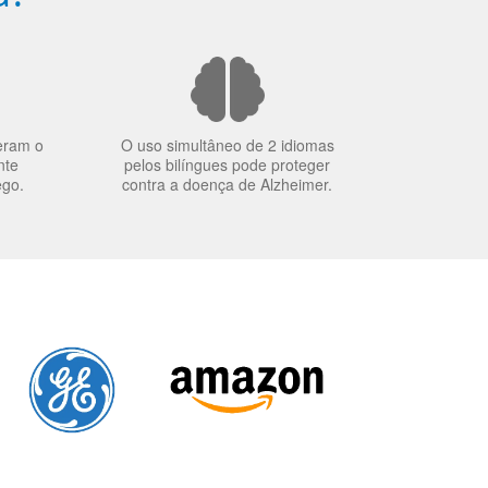
eram o
O uso simultâneo de 2 idiomas
nte
pelos bilíngues pode proteger
ego.
contra a doença de Alzheimer.