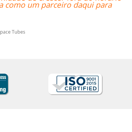
 como um parceiro daqui para
t
p
pace Tubes