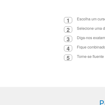
1
Escolha um curso
2
Selecione uma du
3
Diga-nos exatame
4
Fique combinado 
5
Torne-se fluente
P