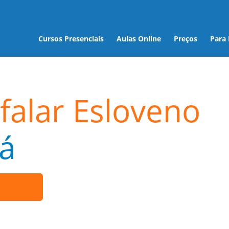
Cursos Presenciais
Aulas Online
Preços
Para
falar Esloveno
á