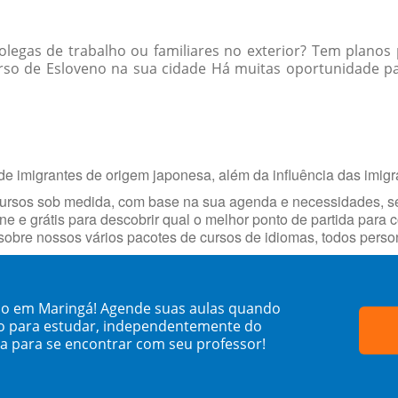
egas de trabalho ou familiares no exterior? Tem planos 
so de Esloveno na sua cidade Há muitas oportunidade para
e imigrantes de origem japonesa, além da influência das imigr
cursos sob medida, com base na sua agenda e necessidades, s
ne e grátis para descobrir qual o melhor ponto de partida para
obre nossos vários pacotes de cursos de idiomas, todos person
no em Maringá! Agende suas aulas quando
o para estudar, independentemente do
sa para se encontrar com seu professor!