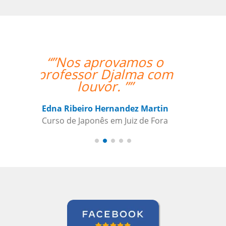
“” Destaco o trabalho
do Professor Enrico,
que sempre foi
extremamente
pontual.””
Reginaldo Pontirolli
Curso de Italiano em Guarulhos,
Commander (Colonel), Brazilian Air
Force Base, São Paulo (Força Aérea
Brasileira)