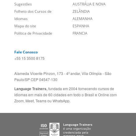
Sobre nós
PORTUGAL
Empregos
ESTADOS UNIDOS (EN)
/
Blog
ESTADOS UNIDOS (ES)
Social
CANADÁ (EN)
/
CANADÁ (FR)
Site Corporativo
REINO UNIDO E IRLANDA
Sugestões
AUSTRÁLIA E NOVA
Folheto dos Cursos de
ZELÂNDIA
Idiomas
ALEMANHA
Mapa do site
ESPANHA
Política de Privacidade
FRANCIA
Fale Conosco
+55 15 3500 8175
Alameda Vicente Pinzon, 173 - 4º andar, Vila Olímpia - São
Paulo/SP CEP 04547-130
Language Trainers,
fundada em 2004 fornecendo cursos de
idiomas em mais de 60 cidades em todo o Brasil e Online com