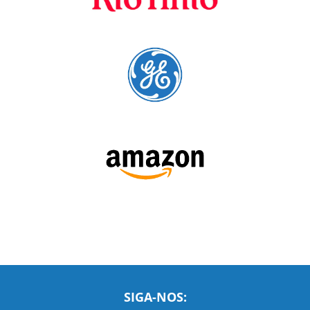
A Language Trainers é fornecedora preferencial de
cursos para