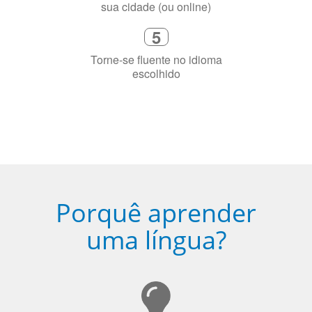
precisa aprender a língua
4
Fique combinado com um instrutor
de idioma nativo e certificado em
sua cidade (ou online)
5
Torne-se fluente no idioma
escolhido
Porquê aprender