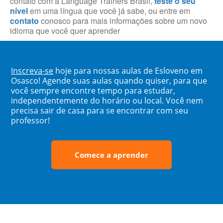
contato com a Language Trainers Brasil,
teste o seu
nível
em uma língua que você já sabe, ou entre em
contato
conosco para mais informações sobre um novo
idioma que você quer aprender
Inscreva-se
hoje para nossas aulas de Esloveno em
Osasco! Agende suas aulas quando quiser, para que
você sempre encontre tempo para estudar,
independentemente do horário ou local. Você nem
precisa sair de casa para se encontrar com seu
professor!
Comece a aprender