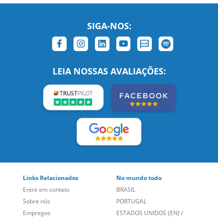
LEIA NOSSAS AVALIAÇÕES:
Links Relacionados
No mundo todo
Entre em contato
BRASIL
Sobre nós
PORTUGAL
Empregos
ESTADOS UNIDOS (EN)
/
Blog
ESTADOS UNIDOS (ES)
Social
CANADÁ (EN)
/
CANADÁ (FR)
Site Corporativo
REINO UNIDO E IRLANDA