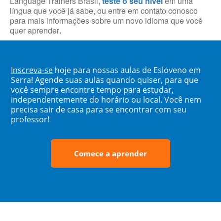
Language Trainers Brasil,
teste o seu nível
em uma
língua que você já sabe, ou entre em contato conosco
para mais informações sobre um novo idioma que você
quer aprender
.
Inscreva-se
hoje para nossas aulas de Esloveno em
Serra! Agende suas aulas quando quiser, para que
você sempre encontre tempo para estudar,
independentemente do horário ou local. Você nem
precisa sair de casa para se encontrar com seu
professor!
Comece a aprender