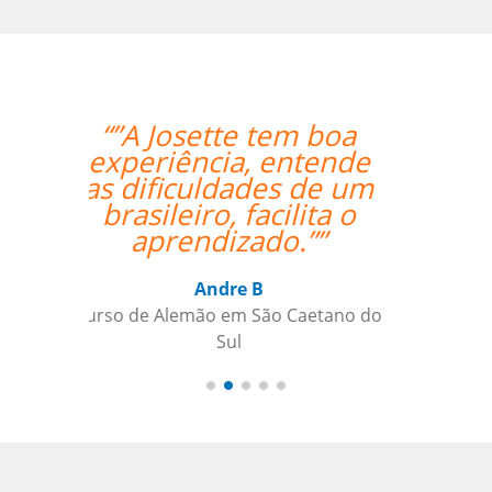
“”Working with Jane
was fantastic. ””
Kiernan Hogan
Curso de Português em Belo
Horizonte