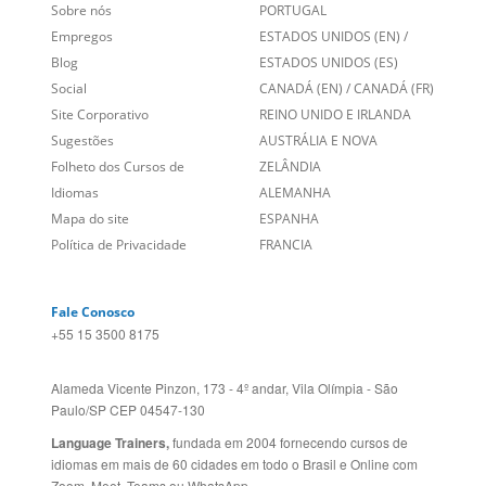
Empregos
ESTADOS UNIDOS (EN)
/
Blog
ESTADOS UNIDOS (ES)
Social
CANADÁ (EN)
/
CANADÁ (FR)
Site Corporativo
REINO UNIDO E IRLANDA
Sugestões
AUSTRÁLIA E NOVA
Folheto dos Cursos de
ZELÂNDIA
Idiomas
ALEMANHA
Mapa do site
ESPANHA
Política de Privacidade
FRANCIA
Fale Conosco
+55 15 3500 8175
Alameda Vicente Pinzon, 173 - 4º andar, Vila Olímpia - São
Paulo/SP CEP 04547-130
Language Trainers,
fundada em 2004 fornecendo cursos de
idiomas em mais de 60 cidades em todo o Brasil e Online com
Zoom, Meet, Teams ou WhatsApp.