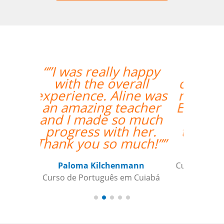
“”Translated: "The
classes are exceeding
my expectations. Prof
Enrico is excellent and
has a lot of useful
teaching methods."””
Elder Gomes Dutra
Curso de Italiano em Campo Grande