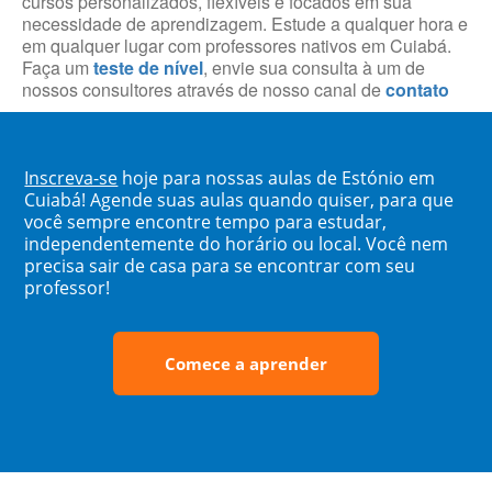
cursos personalizados, flexíveis e focados em sua
necessidade de aprendizagem. Estude a qualquer hora e
em qualquer lugar com professores nativos em Cuiabá.
Faça um
teste de nível
, envie sua consulta à um de
nossos consultores através de nosso canal de
contato
Inscreva-se
hoje para nossas aulas de Estónio em
Cuiabá! Agende suas aulas quando quiser, para que
você sempre encontre tempo para estudar,
independentemente do horário ou local. Você nem
precisa sair de casa para se encontrar com seu
professor!
Comece a aprender