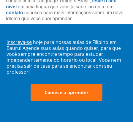
contato com a Language Trainers Brasil,
teste o seu
nível
em uma língua que você já sabe, ou entre em
contato
conosco para mais informações sobre um novo
idioma que você quer aprender.
Inscreva-se
hoje para nossas aulas de Filipino em
Bauru! Agende suas aulas quando quiser, para que
você sempre encontre tempo para estudar,
independentemente do horário ou local. Você nem
precisa sair de casa para se encontrar com seu
professor!
Comece a aprender