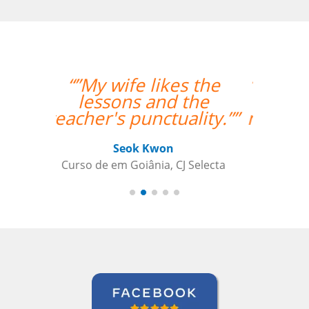
“”O professor é muito
atencioso e o Skype
me permite ter acesso
às licões onde quer
que esteja.””
Nazário Ismael Meguigy
Curso de Árabe em Aracaju