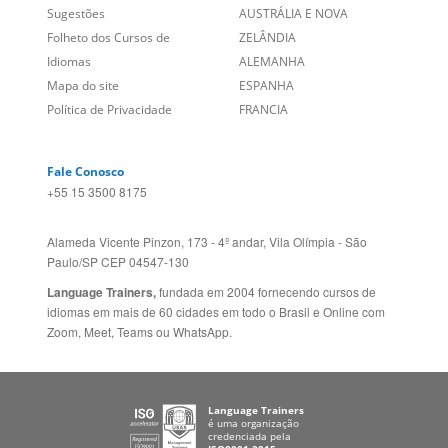
Social
CANADÁ (EN)
/
CANADÁ (FR)
Site Corporativo
REINO UNIDO E IRLANDA
Sugestões
AUSTRÁLIA E NOVA
Folheto dos Cursos de
ZELÂNDIA
Idiomas
ALEMANHA
Mapa do site
ESPANHA
Política de Privacidade
FRANCIA
Fale Conosco
+55 15 3500 8175
Alameda Vicente Pinzon, 173 - 4º andar, Vila Olímpia - São
Paulo/SP CEP 04547-130
Language Trainers,
fundada em 2004 fornecendo cursos de
idiomas em mais de 60 cidades em todo o Brasil e Online com
Zoom, Meet, Teams ou WhatsApp.