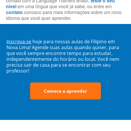
contato com a Language Trainers Brasil,
teste o seu
nível
em uma língua que você já sabe, ou entre em
contato
conosco para mais informações sobre um novo
idioma que você quer aprender.
Inscreva-se
hoje para nossas aulas de Filipino em
Nova Lima! Agende suas aulas quando quiser, para
que você sempre encontre tempo para estudar,
independentemente do horário ou local. Você nem
precisa sair de casa para se encontrar com seu
professor!
Comece a aprender