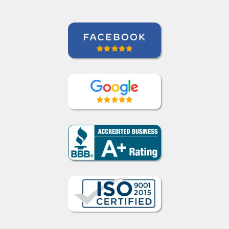
de vocabulário. Bem
feito!””
Liya Kondratieva
Curso de Inglês em Orlando