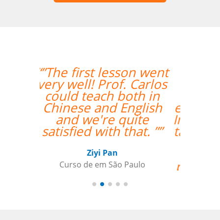
“”Lila está
absolutamente
satisfeita por ter um
excelente professor de
Inglês! Pontos positivos
também para a seleção
de alguém que fala
fluentemente russo
para ajudai ainda mais
Lila, para aquelas raras
ocasiões em que a
tradução pode
beneficiar a aquisição