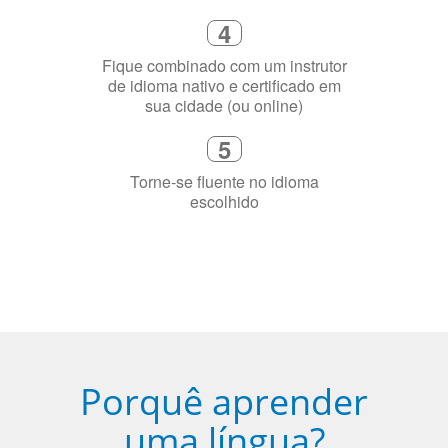
online
2
Selecione uma duração de curso
flexível que se ajuste à sua agenda
3
Diga-nos exatamente por que você
precisa aprender a língua
4
Fique combinado com um instrutor
de idioma nativo e certificado em
sua cidade (ou online)
5
Torne-se fluente no idioma
escolhido