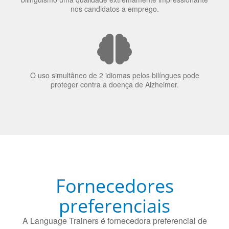
A língua que as pessoas falam molda a maneira como
elas veem o mundo
70% dos recrutadores de emprego consideram o
bilinguismo uma qualidade extremamente impressionante
nos candidatos a emprego.
O uso simultâneo de 2 idiomas pelos bilíngues pode
proteger contra a doença de Alzheimer.