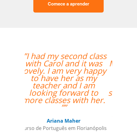
Comece a aprender
“”Venho o professor
Marcus da Fonte. Além
de extremamente
qualificado para as
aulas, ele se mostrou
sempre comprometido
com nosso
aprendizado além de
condescendente com
nossos horários.””
Juliana Jimenez