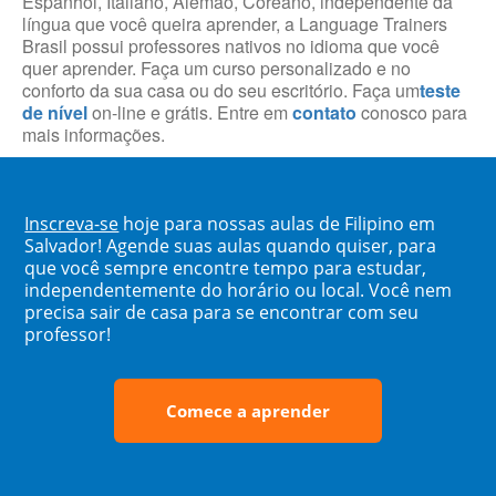
Espanhol, Italiano, Alemão, Coreano, independente da
língua que você queira aprender, a Language Trainers
Brasil possui professores nativos no idioma que você
quer aprender. Faça um curso personalizado e no
conforto da sua casa ou do seu escritório. Faça um
teste
de nível
on-line e grátis. Entre em
contato
conosco para
mais informações.
Inscreva-se
hoje para nossas aulas de Filipino em
Salvador! Agende suas aulas quando quiser, para
que você sempre encontre tempo para estudar,
independentemente do horário ou local. Você nem
precisa sair de casa para se encontrar com seu
professor!
Comece a aprender