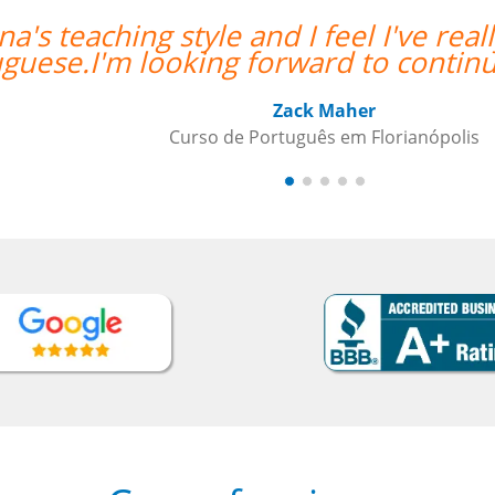
lly grown in my confidence with
“”V
g my lessons.””
mos