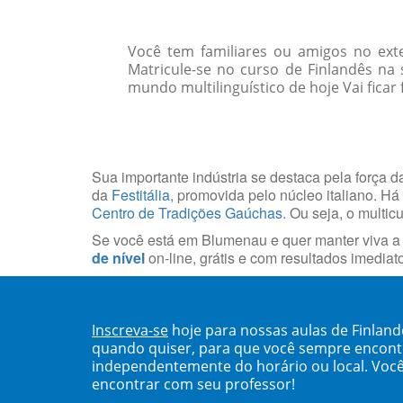
Você tem familiares ou amigos no ext
Matricule-se no curso de Finlandês n
mundo multilinguístico de hoje Vai ficar
Sua importante indústria se destaca pela força da
da
Festitália
, promovida pelo núcleo italiano. H
Centro de Tradições Gaúchas
. Ou seja, o multi
Se você está em Blumenau e quer manter viva a t
de nível
on-line, grátis e com resultados imediat
Inscreva-se
hoje para nossas aulas de Finlan
quando quiser, para que você sempre encont
independentemente do horário ou local. Você
encontrar com seu professor!