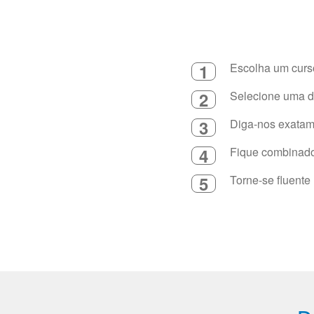
1
Escolha um curso
2
Selecione uma du
3
Diga-nos exatame
4
Fique combinado 
5
Torne-se fluente