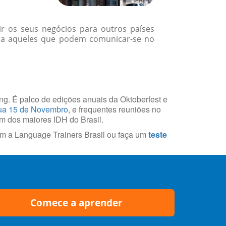
r os seus negócios para outros países
ara aqueles que podem comunicar-se no
ring. É palco de edições anuais da Oktoberfest e
a 15 de Novembro
, e frequentes reuniões no
um dos maiores IDH do Brasil.
m a Language Trainers Brasil ou faça um
teste
Comece a aprender