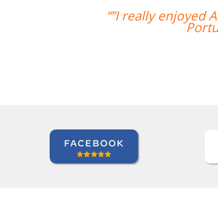
a's teaching style and I feel I've rea
uese.I'm looking forward to continuin
Zack Maher
Curso de Português em Florianópolis