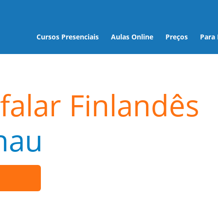
Cursos Presenciais
Aulas Online
Preços
Para
falar Finlandês
nau