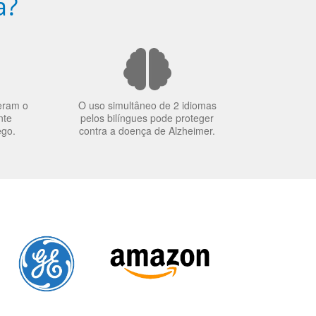
a?
eram o
O uso simultâneo de 2 idiomas
nte
pelos bilíngues pode proteger
ego.
contra a doença de Alzheimer.