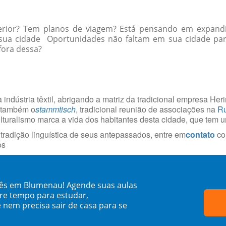
erior? Tem planos de viagem? Está pensando em expandi
a sua cidade Oportunidades não faltam em sua cidade p
 fora dessa?
 indústria têxtil, abrigando a matriz da tradicional empresa He
á também o
stammtisch
, tradicional reunião de associações na
Ru
culturalismo marca a vida dos habitantes desta cidade, que tem 
radição linguística de seus antepassados, entre em
contato
co
os
dês em Blumenau! Agende suas aulas
re tempo para estudar,
 nem precisa sair de casa para se