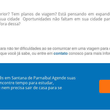
erior? Tem planos de viagem? Está pensando em expandi
a sua cidade Oportunidades não faltam em sua cidade p
 fora dessa?
ara não ter dificuldades ao se comunicar em uma viagem para o
que você já sabe, ou entre em
contato
conosco para mais info
dês em Santana de Parnaíba! Agende suas
encontre tempo para estudar,
 nem precisa sair de casa para se