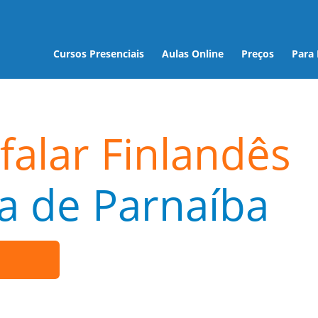
Cursos Presenciais
Aulas Online
Preços
Para
falar Finlandês
a de Parnaíba