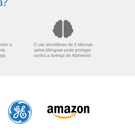
a?
eram o
O uso simultâneo de 2 idiomas
nte
pelos bilíngues pode proteger
ego.
contra a doença de Alzheimer.