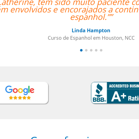
o louco cronograma de
“”I took
o objetivo de aprender
teache