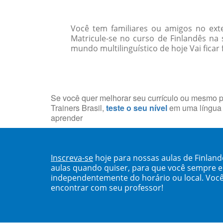
Você tem familiares ou amigos no ext
Matricule-se no curso de Finlandês n
mundo multilinguístico de hoje Vai ficar
Se você quer melhorar seu currículo ou mesmo p
Trainers Brasil,
teste o seu nível
em uma língua 
aprender
Inscreva-se
hoje para nossas aulas de Finlan
aulas quando quiser, para que você sempre 
independentemente do horário ou local. Você
encontrar com seu professor!