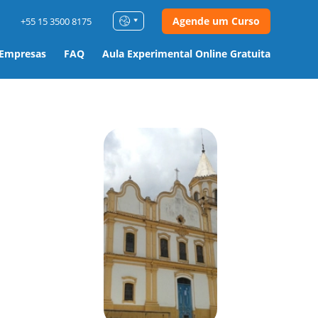
Agende um Curso
+55 15 3500 8175
 Empresas
FAQ
Aula Experimental Online Gratuita