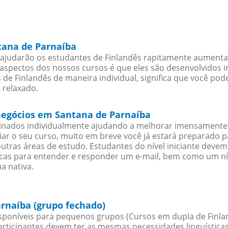
tana de Parnaíba
ajudarão os estudantes de Finlandês rapitamente aumentar 
spectos dos nossos cursos é que eles são desenvolvidos i
de Finlandês de maneira individual, significa que você pode
 relaxado.
 negócios em Santana de Parnaíba
sinados individualmente ajudando a melhorar imensamente
iciar o seu curso, muito em breve você já estará preparado
outras áreas de estudo. Estudantes do nível iniciante dev
ticas para entender e responder um e-mail, bem como um ní
a nativa.
rnaíba (grupo fechado)
poníveis para pequenos grupos (Cursos em dupla de Finlan
rticipantes devem ter as mesmas necessidades linguística