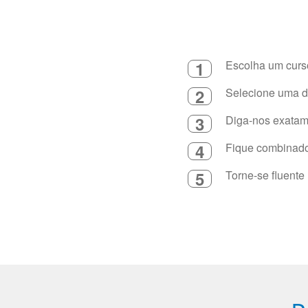
1
Escolha um curso
2
Selecione uma du
3
Diga-nos exatame
4
Fique combinado 
5
Torne-se fluente