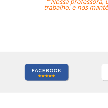
 tem sido muito paciente com o noss
os e encorajados a continuar o noss
espanhol.””
Linda Hampton
Curso de Espanhol em Houston, NCC