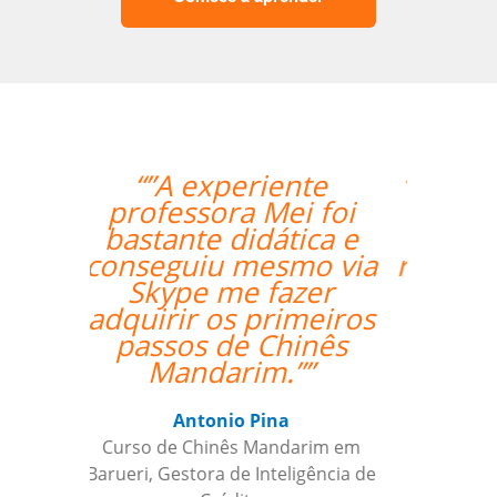
“”A professora Sandra
é ótima e super
atenciosa. Super
recomendo o trabalho
dela.””
Isis Andreatta
Curso de Espanhol em Guarulhos