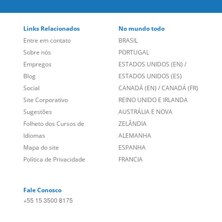
Empregos
ESTADOS UNIDOS (EN)
/
Blog
ESTADOS UNIDOS (ES)
Social
CANADÁ (EN)
/
CANADÁ (FR)
Site Corporativo
REINO UNIDO E IRLANDA
Sugestões
AUSTRÁLIA E NOVA
Folheto dos Cursos de
ZELÂNDIA
Idiomas
ALEMANHA
Mapa do site
ESPANHA
Política de Privacidade
FRANCIA
Fale Conosco
+55 15 3500 8175
Alameda Vicente Pinzon, 173 - 4º andar, Vila Olímpia - São
Paulo/SP CEP 04547-130
Language Trainers,
fundada em 2004 fornecendo cursos de
idiomas em mais de 60 cidades em todo o Brasil e Online com
Zoom, Meet, Teams ou WhatsApp.