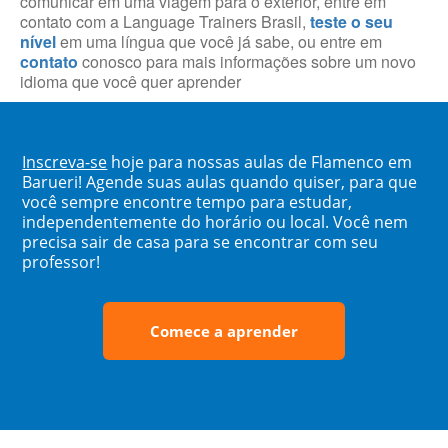
comunicar em uma viagem para o exterior, entre em
contato com a Language Trainers Brasil,
teste o seu
nível
em uma língua que você já sabe, ou entre em
contato
conosco para mais informações sobre um novo
idioma que você quer aprender
Inscreva-se
hoje para nossas aulas de Flamenco em
Barueri! Agende suas aulas quando quiser, para que
você sempre encontre tempo para estudar,
independentemente do horário ou local. Você nem
precisa sair de casa para se encontrar com seu
professor!
Comece a aprender