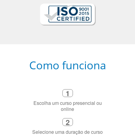
Como funciona
1
Escolha um curso presencial ou
online
2
Selecione uma duração de curso
flexível que se ajuste à sua agenda
3
Diga-nos exatamente por que você
precisa aprender a língua