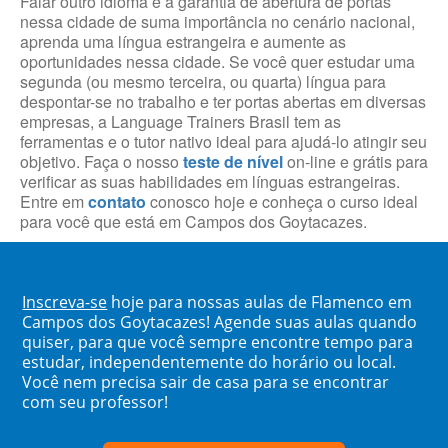
Falar outro idioma é a garantia de abertura de portas
nessa cidade de suma importância no cenário nacional,
aprenda uma língua estrangeira e aumente as
oportunidades nessa cidade. Se você quer estudar uma
segunda (ou mesmo terceira, ou quarta) língua para
despontar-se no trabalho e ter portas abertas em diversas
empresas, a Language Trainers Brasil tem as
ferramentas e o tutor nativo ideal para ajudá-lo atingir seu
objetivo. Faça o nosso
teste de nível
on-line e grátis para
verificar as suas habilidades em línguas estrangeiras.
Entre em
contato
conosco hoje e conheça o curso ideal
para você que está em Campos dos Goytacazes.
Inscreva-se
hoje para nossas aulas de Flamenco em
Campos dos Goytacazes! Agende suas aulas quando
quiser, para que você sempre encontre tempo para
estudar, independentemente do horário ou local.
Você nem precisa sair de casa para se encontrar
com seu professor!