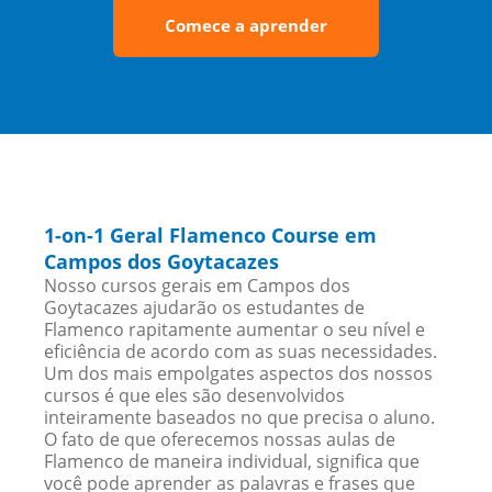
Comece a aprender
1-on-1 Geral Flamenco Course em
Campos dos Goytacazes
Nosso cursos gerais em Campos dos
Goytacazes ajudarão os estudantes de
Flamenco rapitamente aumentar o seu nível e
eficiência de acordo com as suas necessidades.
Um dos mais empolgates aspectos dos nossos
cursos é que eles são desenvolvidos
inteiramente baseados no que precisa o aluno.
O fato de que oferecemos nossas aulas de
Flamenco de maneira individual, significa que
você pode aprender as palavras e frases que