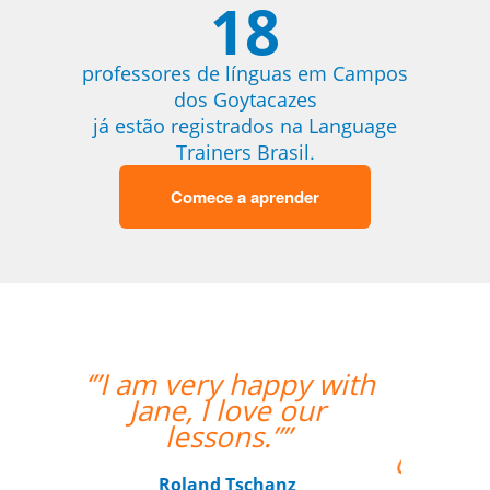
18
professores de línguas em Campos
dos Goytacazes
já estão registrados na Language
Trainers Brasil.
Comece a aprender
“”Estou amando
minhas aulas de
italiano, muito
organizado o trabalho
de vcs””