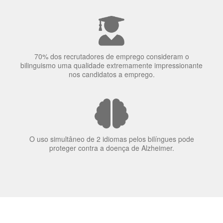
A língua que as pessoas falam molda a maneira como
elas veem o mundo
70% dos recrutadores de emprego consideram o
bilinguismo uma qualidade extremamente impressionante
nos candidatos a emprego.
O uso simultâneo de 2 idiomas pelos bilíngues pode
proteger contra a doença de Alzheimer.