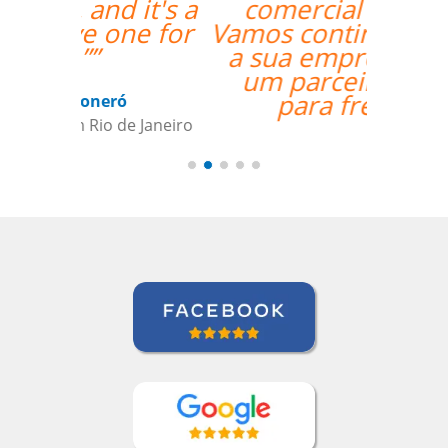
comercial normal.
Vamos continuar a usar
a sua empresa como
um parceiro daqui
para frente””
Todd Johnson
Curso de Inglês em Indianapolis,
International Aerospace Tubes