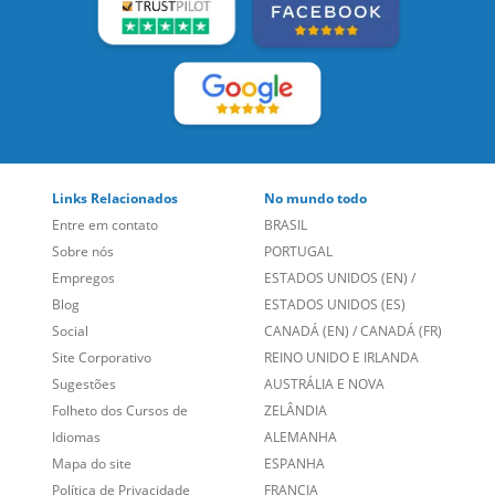
LEIA NOSSAS AVALIAÇÕES:
Links Relacionados
No mundo todo
Entre em contato
BRASIL
Sobre nós
PORTUGAL
Empregos
ESTADOS UNIDOS (EN)
/
Blog
ESTADOS UNIDOS (ES)
Social
CANADÁ (EN)
/
CANADÁ (FR)
Site Corporativo
REINO UNIDO E IRLANDA
Sugestões
AUSTRÁLIA E NOVA
Folheto dos Cursos de
ZELÂNDIA