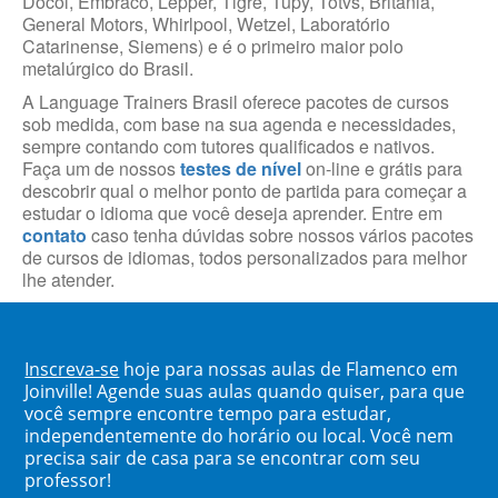
Docol, Embraco, Lepper, Tigre, Tupy, Totvs, Britânia,
General Motors, Whirlpool, Wetzel, Laboratório
Catarinense, Siemens) e é o primeiro maior polo
metalúrgico do Brasil.
A Language Trainers Brasil oferece pacotes de cursos
sob medida, com base na sua agenda e necessidades,
sempre contando com tutores qualificados e nativos.
Faça um de nossos
testes de nível
on-line e grátis para
descobrir qual o melhor ponto de partida para começar a
estudar o idioma que você deseja aprender. Entre em
contato
caso tenha dúvidas sobre nossos vários pacotes
de cursos de idiomas, todos personalizados para melhor
lhe atender.
Inscreva-se
hoje para nossas aulas de Flamenco em
Joinville! Agende suas aulas quando quiser, para que
você sempre encontre tempo para estudar,
independentemente do horário ou local. Você nem
precisa sair de casa para se encontrar com seu
professor!