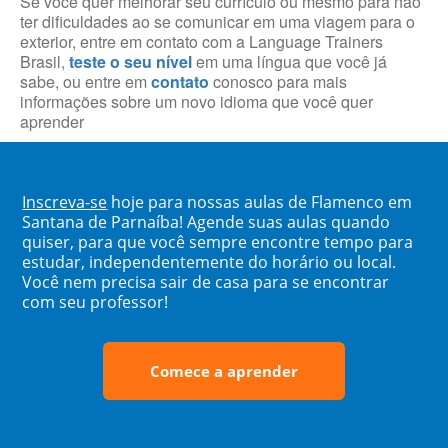
Se você quer melhorar seu currículo ou mesmo para não
ter dificuldades ao se comunicar em uma viagem para o
exterior, entre em contato com a Language Trainers
Brasil,
teste o seu nível
em uma língua que você já
sabe, ou entre em
contato
conosco para mais
informações sobre um novo idioma que você quer
aprender
Inscreva-se
hoje para nossas aulas de Flamenco em
Santana de Parnaíba! Agende suas aulas quando
quiser, para que você sempre encontre tempo para
estudar, independentemente do horário ou local.
Você nem precisa sair de casa para se encontrar
com seu professor!
Comece a aprender