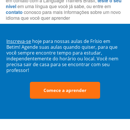
em contato com a Language Trainers Brasil,
teste o seu
nível
em uma língua que você já sabe, ou entre em
contato
conosco para mais informações sobre um novo
idioma que você quer aprender
Inscreva-se
hoje para nossas aulas de Frísio em
Betim! Agende suas aulas quando quiser, para que
você sempre encontre tempo para estudar,
independentemente do horário ou local. Você nem
precisa sair de casa para se encontrar com seu
professor!
Comece a aprender