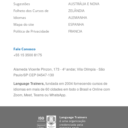
Social
CANADÁ (EN)
/
CANADÁ (FR)
Site Corporativo
REINO UNIDO E IRLANDA
Sugestões
AUSTRÁLIA E NOVA
Folheto dos Cursos de
ZELÂNDIA
Idiomas
ALEMANHA
Mapa do site
ESPANHA
Política de Privacidade
FRANCIA
Fale Conosco
+55 15 3500 8175
Alameda Vicente Pinzon, 173 - 4º andar, Vila Olímpia - São
Paulo/SP CEP 04547-130
Language Trainers,
fundada em 2004 fornecendo cursos de
idiomas em mais de 60 cidades em todo o Brasil e Online com
Zoom, Meet, Teams ou WhatsApp.