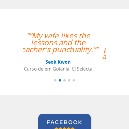
“”As aulas foram
maravilhosas. O
professor foi ótimo e
atencioso e altamente
recomendado.””
Sameer Gafoor
Curso de Alemão em Chicago