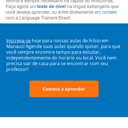
idioma é sempre necessário na capital do Amazonas.
Faça agora um
teste de nível
na língua estrangeira que
você deseja aprender, ou entre diretamente em
contato
com a Language Trainers Brasil.
Inscreva-se
hoje para nossas aulas de Frísio em
Manaus! Agende suas aulas quando quiser, para que
você sempre encontre tempo para estudar,
independentemente do horário ou local. Você nem
precisa sair de casa para se encontrar com seu
professor!
Comece a aprender