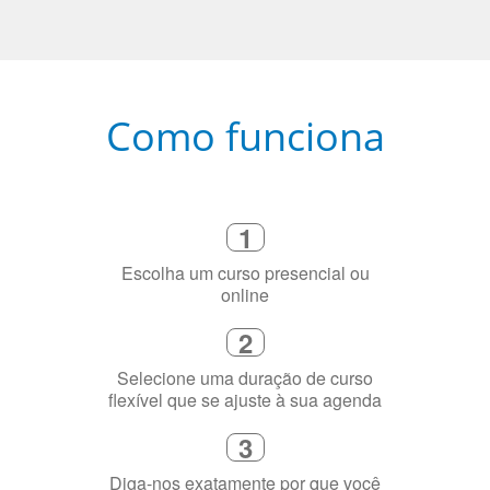
Como funciona
1
Escolha um curso presencial ou
online
2
Selecione uma duração de curso
flexível que se ajuste à sua agenda
3
Diga-nos exatamente por que você
precisa aprender a língua
4
Fique combinado com um instrutor
de idioma nativo e certificado em