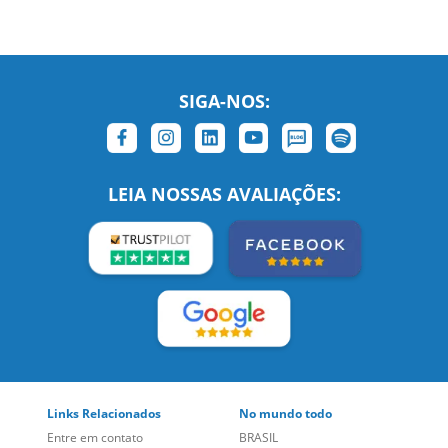
LEIA NOSSAS AVALIAÇÕES:
Links Relacionados
No mundo todo
Entre em contato
BRASIL
Sobre nós
PORTUGAL
Empregos
ESTADOS UNIDOS (EN)
/
Blog
ESTADOS UNIDOS (ES)
Social
CANADÁ (EN)
/
CANADÁ (FR)
Site Corporativo
REINO UNIDO E IRLANDA