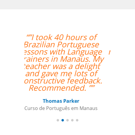
“”Everything is going
amazing! Thanks so
much for your help!””
Nathan Miller
Curso de em Manaus