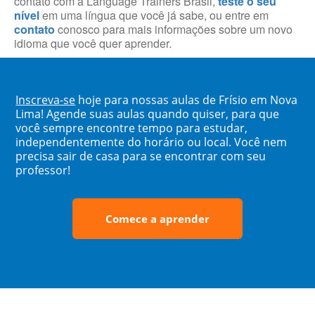
contato com a Language Trainers Brasil,
teste o seu
nível
em uma língua que você já sabe, ou entre em
contato
conosco para mais informações sobre um novo
idioma que você quer aprender.
Inscreva-se
hoje para nossas aulas de Frísio em Nova
Lima! Agende suas aulas quando quiser, para que
você sempre encontre tempo para estudar,
independentemente do horário ou local. Você nem
precisa sair de casa para se encontrar com seu
professor!
Comece a aprender