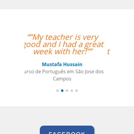
“”My wife likes the
lessons and the
teacher's punctuality.””
Seok Kwon
Curso de em Goiânia, CJ Selecta