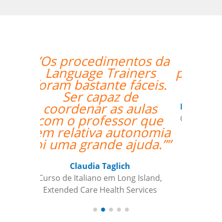
“”Nos aprovamos o
professor Djalma com
louvor. ””
Edna Ribeiro Hernandez Martin
Curso de Japonês em Juiz de Fora