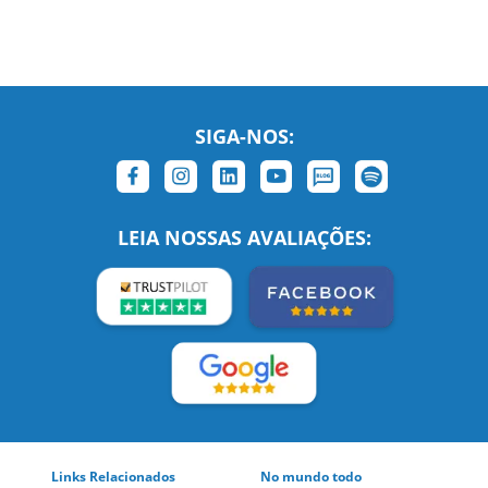
LEIA NOSSAS AVALIAÇÕES:
Links Relacionados
No mundo todo
Entre em contato
BRASIL
Sobre nós
PORTUGAL
Empregos
ESTADOS UNIDOS (EN)
/
Blog
ESTADOS UNIDOS (ES)
Social
CANADÁ (EN)
/
CANADÁ (FR)
Site Corporativo
REINO UNIDO E IRLANDA