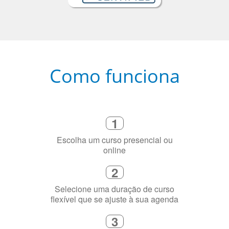
Como funciona
1
Escolha um curso presencial ou
online
2
Selecione uma duração de curso
flexível que se ajuste à sua agenda
3
Diga-nos exatamente por que você
precisa aprender a língua
4
Fique combinado com um instrutor
de idioma nativo e certificado em