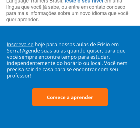
Language Trainers Brasil,
teste o seu nível
em uma
língua que você já sabe, ou entre em contato conosco
para mais informações sobre um novo idioma que você
quer aprender
.
Inscreva-se
hoje para nossas aulas de Frísio em
Serra! Agende suas aulas quando quiser, para que
você sempre encontre tempo para estudar,
independentemente do horário ou local. Você nem
precisa sair de casa para se encontrar com seu
professor!
Comece a aprender