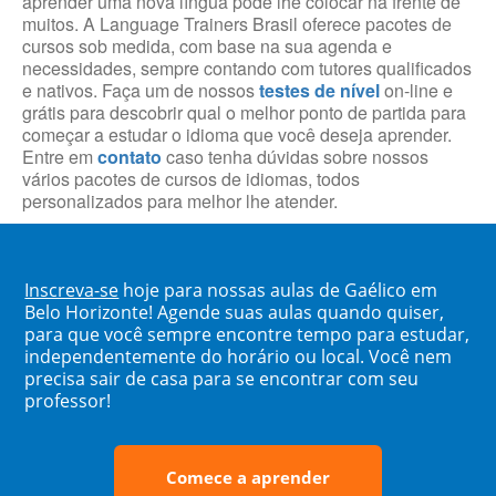
aprender uma nova língua pode lhe colocar na frente de
muitos. A Language Trainers Brasil oferece pacotes de
cursos sob medida, com base na sua agenda e
necessidades, sempre contando com tutores qualificados
e nativos. Faça um de nossos
testes de nível
on-line e
grátis para descobrir qual o melhor ponto de partida para
começar a estudar o idioma que você deseja aprender.
Entre em
contato
caso tenha dúvidas sobre nossos
vários pacotes de cursos de idiomas, todos
personalizados para melhor lhe atender.
Inscreva-se
hoje para nossas aulas de Gaélico em
Belo Horizonte! Agende suas aulas quando quiser,
para que você sempre encontre tempo para estudar,
independentemente do horário ou local. Você nem
precisa sair de casa para se encontrar com seu
professor!
Comece a aprender