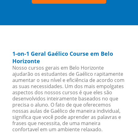
1-on-1 Geral Gaélico Course em Belo
Horizonte
Nosso cursos gerais em Belo Horizonte
ajudarão os estudantes de Gaélico rapitamente
aumentar o seu nível e eficiência de acordo com
as suas necessidades. Um dos mais empolgates
aspectos dos nossos cursos é que eles são
desenvolvidos inteiramente baseados no que
precisa o aluno. O fato de que oferecemos
nossas aulas de Gaélico de maneira individual,
significa que você pode aprender as palavras e
frases que necessita, de uma maneira
confortavel em um ambiente relaxado.