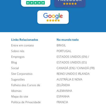
Links Relacionados
No mundo todo
Entre em contato
BRASIL
Sobre nós
PORTUGAL
Empregos
ESTADOS UNIDOS (EN)
/
Blog
ESTADOS UNIDOS (ES)
Social
CANADÁ (EN)
/
CANADÁ (FR)
Site Corporativo
REINO UNIDO E IRLANDA
Sugestões
AUSTRÁLIA E NOVA
Folheto dos Cursos de
ZELÂNDIA
Idiomas
ALEMANHA
Mapa do site
ESPANHA
Política de Privacidade
FRANCIA
Fale Conosco
+55 15 3500 8175
Alameda Vicente Pinzon, 173 - 4º andar, Vila Olímpia - São