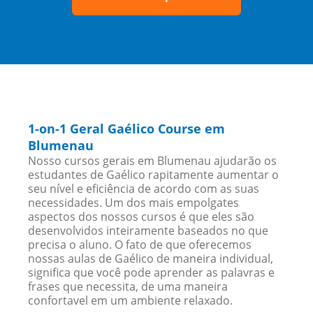
1-on-1 Geral Gaélico Course em
Blumenau
Nosso cursos gerais em Blumenau ajudarão os
estudantes de Gaélico rapitamente aumentar o
seu nível e eficiência de acordo com as suas
necessidades. Um dos mais empolgates
aspectos dos nossos cursos é que eles são
desenvolvidos inteiramente baseados no que
precisa o aluno. O fato de que oferecemos
nossas aulas de Gaélico de maneira individual,
significa que você pode aprender as palavras e
frases que necessita, de uma maneira
confortavel em um ambiente relaxado.