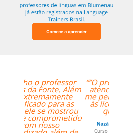
professores de línguas em Blumenau
já estão registrados na Language
Trainers Brasil.
Comece a aprender
“”O professor é muito
atencioso e o Skype
me permite ter acesso
às licões onde quer
que esteja.””
Nazário Ismael Meguigy
Curso de Árabe em Aracaju