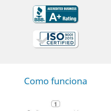
Como funciona
1
Escolha um curso presencial ou
online
2
Selecione uma duração de curso
flexível que se ajuste à sua agenda