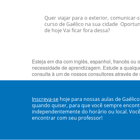
Quer viajar para o exterior, comunicar
curso de Gaélico na sua cidade Oportu
de hoje Vai ficar fora dessa?
Esteja em dia com inglês, espanhol, francês ou o
necessidade de aprendizagem. Estude a qualqu
consulta à um de nossos consultores através de
Inscreva-se
hoje para nossas aulas de Gaéli
quando quiser, para que você sempre encont
independentemente do horário ou local. Você
encontrar com seu professor!