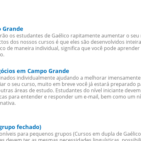
o Grande
o os estudantes de Gaélico rapitamente aumentar o seu ní
os dos nossos cursos é que eles são desenvolvidos inteir
co de maneira individual, significa que você pode aprender 
o.
egócios em Campo Grande
sinados individualmente ajudando a melhorar imensamente
iciar o seu curso, muito em breve você já estará preparado
outras áreas de estudo. Estudantes do nível iniciante dev
ticas para entender e responder um e-mail, bem como um ní
nativa.
grupo fechado)
oníveis para pequenos grupos (Cursos em dupla de Gaélico
es devem ter as mesmas necessidades linguísticas, possib