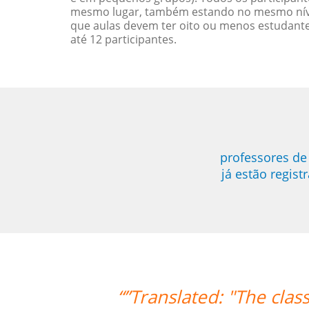
mesmo lugar, também estando no mesmo nível
que aulas devem ter oito ou menos estudant
até 12 participantes.
professores d
já estão regis
eeding my expectations. Prof Enrico i