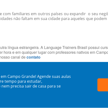
-se com familiares em outros países ou expandir o seu negó
nidades não faltam em sua cidade para aqueles que podem 
utra língua estrangeira. A Language Trainers Brasil possui cur
er hora e em qualquer lugar com professores nativos em Cam
 nosso canal de
contato
co em Campo Grande! Agende suas aulas
re tempo para estudar,
 nem precisa sair de casa para se