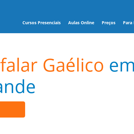
Cursos Presenciais
Aulas Online
Preços
Para
falar Gaélico
e
ande