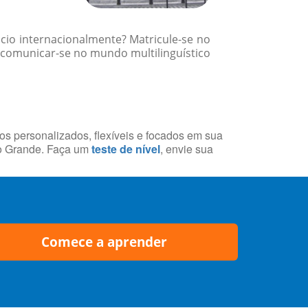
cio internacionalmente? Matricule-se no
comunicar-se no mundo multilinguístico
sos personalizados, flexíveis e focados em sua
po Grande. Faça um
teste de nível
, envie sua
Comece a aprender