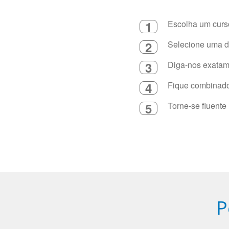
1
Escolha um curso
2
Selecione uma du
3
Diga-nos exatame
4
Fique combinado 
5
Torne-se fluente
P