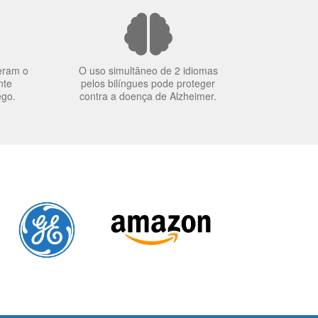
eram o
O uso simultâneo de 2 idiomas
nte
pelos bilíngues pode proteger
ego.
contra a doença de Alzheimer.