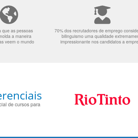
a que as pessoas
70% dos recrutadores de emprego consid
molda a maneira
bilinguismo uma qualidade extremame
as veem o mundo
impressionante nos candidatos a empr
renciais
ial de cursos para