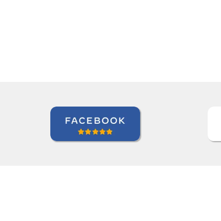
f useful teaching methods."””
Elder Gomes Dutra
Curso de Italiano em Campo Grande