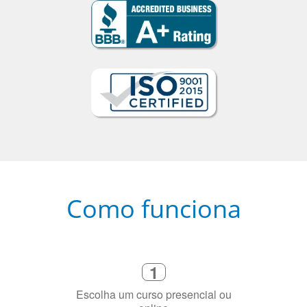
Como funciona
1
Escolha um curso presencial ou
online
2
Selecione uma duração de curso
flexível que se ajuste à sua agenda
3
Diga-nos exatamente por que você