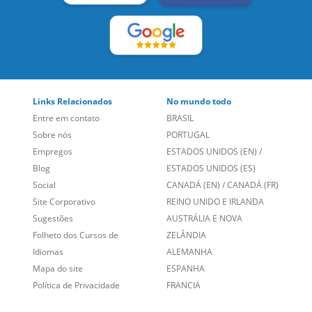
Sobre nós
PORTUGAL
Empregos
ESTADOS UNIDOS (EN)
/
Blog
ESTADOS UNIDOS (ES)
Social
CANADÁ (EN)
/
CANADÁ (FR)
Site Corporativo
REINO UNIDO E IRLANDA
Sugestões
AUSTRÁLIA E NOVA
Folheto dos Cursos de
ZELÂNDIA
Idiomas
ALEMANHA
Mapa do site
ESPANHA
Política de Privacidade
FRANCIA
Fale Conosco
+55 15 3500 8175
Alameda Vicente Pinzon, 173 - 4º andar, Vila Olímpia - São
Paulo/SP CEP 04547-130
Language Trainers,
fundada em 2004 fornecendo cursos de
idiomas em mais de 60 cidades em todo o Brasil e Online com
Zoom, Meet, Teams ou WhatsApp.