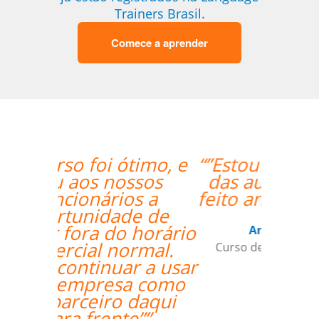
Trainers Brasil.
Comece a aprender
“”Estou gostando muito
das aulas, deveria ter
feito antes via online!!””
Andréia van Halst
Curso de Holandês em Curitiba