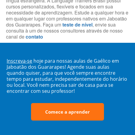
língua estrangeira. A Language Trainers Brasil possui
cursos personalizados, flexíveis e focados em sua
necessidade de aprendizagem. Estude a qualquer hora e
em qualquer lugar com professores nativos em Jaboatão
dos Guararapes. Faça um
teste de nível
, envie sua
consulta à um de nossos consultores através de nosso
canal de
contato
Inscreva-se
hoje para nossas aulas de Gaélico em
Jaboatão dos Guararapes! Agende suas aulas
quando quiser, para que você sempre encontre
tempo para estudar, independentemente do horário
ou local. Você nem precisa sair de casa para se
encontrar com seu professor!
Comece a aprender