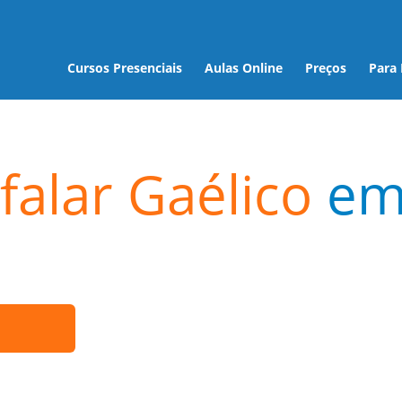
Cursos Presenciais
Aulas Online
Preços
Para
falar Gaélico
e