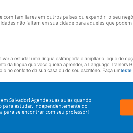
-se com familiares em outros países ou expandir o seu negó
nidades não faltam em sua cidade para aqueles que podem 
tivar a estudar uma língua estrangeria e ampliar o leque de op
te da língua que você queira aprender, a Language Trainers Br
 e no conforto da sua casa ou do seu escritório. Faça um
teste
o em Salvador! Agende suas aulas quando
o para estudar, independentemente do
sa para se encontrar com seu professor!