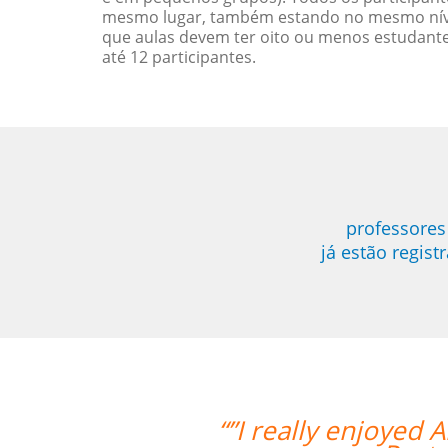
mesmo lugar, também estando no mesmo nível
que aulas devem ter oito ou menos estudant
até 12 participantes.
professores
já estão regis
ing style and I feel I've really grown 