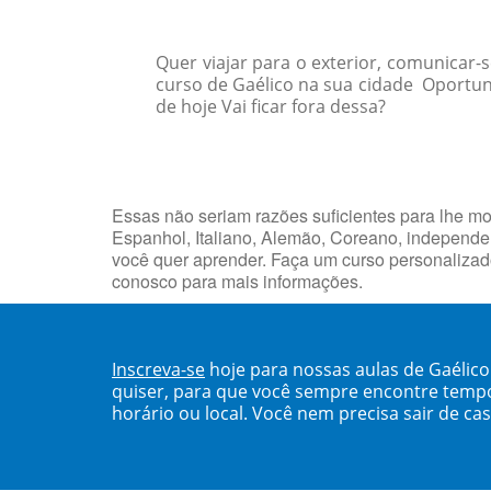
Quer viajar para o exterior, comunicar
curso de Gaélico na sua cidade Oportu
de hoje Vai ficar fora dessa?
Essas não seriam razões suficientes para lhe mo
Espanhol, Italiano, Alemão, Coreano, independen
você quer aprender. Faça um curso personalizado
conosco para mais informações.
Inscreva-se
hoje para nossas aulas de Gaélic
quiser, para que você sempre encontre temp
horário ou local. Você nem precisa sair de ca