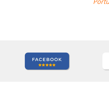
looking forward to continuing my les
Zack Maher
Curso de Português em Florianópolis