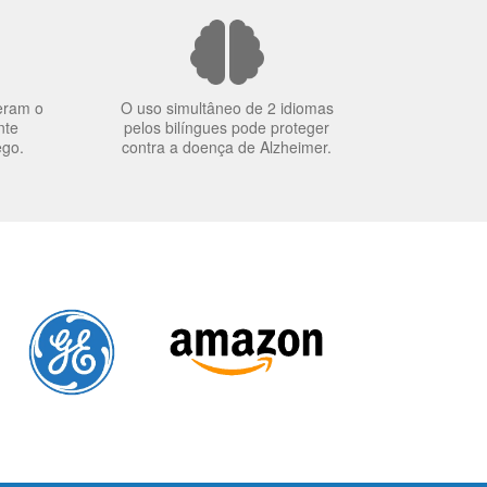
eram o
O uso simultâneo de 2 idiomas
nte
pelos bilíngues pode proteger
ego.
contra a doença de Alzheimer.