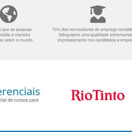
a que as pessoas
70% dos recrutadores de emprego consid
molda a maneira
bilinguismo uma qualidade extremame
as veem o mundo
impressionante nos candidatos a empr
renciais
ial de cursos para