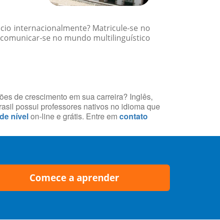
cio internacionalmente? Matricule-se no
comunicar-se no mundo multilinguístico
ções de crescimento em sua carreira? Inglês,
asil possui professores nativos no idioma que
 de nível
on-line e grátis. Entre em
contato
Comece a aprender