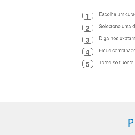
1
Escolha um curso
2
Selecione uma du
3
Diga-nos exatame
4
Fique combinado 
5
Torne-se fluente
P