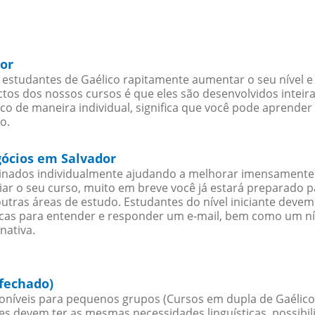
dor
estudantes de Gaélico rapitamente aumentar o seu nível e 
os dos nossos cursos é que eles são desenvolvidos inteir
co de maneira individual, significa que você pode aprender 
o.
gócios em Salvador
sinados individualmente ajudando a melhorar imensamente
iciar o seu curso, muito em breve você já estará preparado
outras áreas de estudo. Estudantes do nível iniciante dev
ticas para entender e responder um e-mail, bem como um ní
nativa.
 fechado)
oníveis para pequenos grupos (Cursos em dupla de Gaélico
es devem ter as mesmas necessidades linguísticas, possib