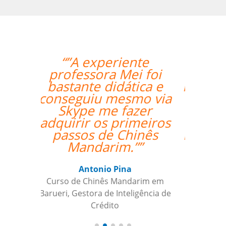
“”Nossa professora,
Catherine, tem sido
muito paciente com o
nosso louco
cronograma de
trabalho, e nos
mantém envolvidos e
encorajados a
continuar o nosso
objetivo de aprender
espanhol.””
Linda Hampton
Curso de Espanhol em Houston, NCC