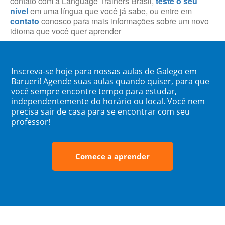
contato com a Language Trainers Brasil,
teste o seu
nível
em uma língua que você já sabe, ou entre em
contato
conosco para mais informações sobre um novo
idioma que você quer aprender
Inscreva-se
hoje para nossas aulas de Galego em
Barueri! Agende suas aulas quando quiser, para que
você sempre encontre tempo para estudar,
independentemente do horário ou local. Você nem
precisa sair de casa para se encontrar com seu
professor!
Comece a aprender