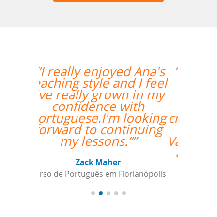
“”O curso foi ótimo, e
deu aos nossos
funcionários a
oportunidade de
crescer fora do horário
comercial normal.
Vamos continuar a usar
a sua empresa como
um parceiro daqui
para frente””
Todd Johnson
Curso de Inglês em Indianapolis,