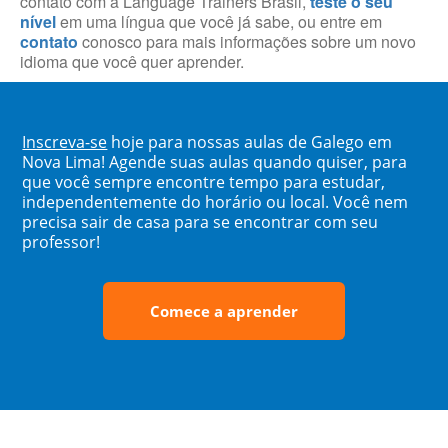
contato com a Language Trainers Brasil,
teste o seu
nível
em uma língua que você já sabe, ou entre em
contato
conosco para mais informações sobre um novo
idioma que você quer aprender.
Inscreva-se
hoje para nossas aulas de Galego em
Nova Lima! Agende suas aulas quando quiser, para
que você sempre encontre tempo para estudar,
independentemente do horário ou local. Você nem
precisa sair de casa para se encontrar com seu
professor!
Comece a aprender