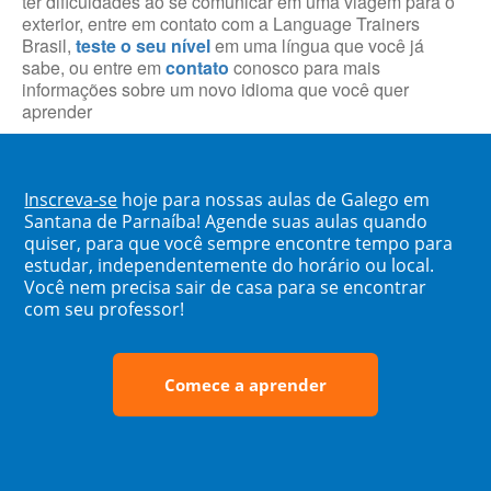
ter dificuldades ao se comunicar em uma viagem para o
exterior, entre em contato com a Language Trainers
Brasil,
teste o seu nível
em uma língua que você já
sabe, ou entre em
contato
conosco para mais
informações sobre um novo idioma que você quer
aprender
Inscreva-se
hoje para nossas aulas de Galego em
Santana de Parnaíba! Agende suas aulas quando
quiser, para que você sempre encontre tempo para
estudar, independentemente do horário ou local.
Você nem precisa sair de casa para se encontrar
com seu professor!
Comece a aprender