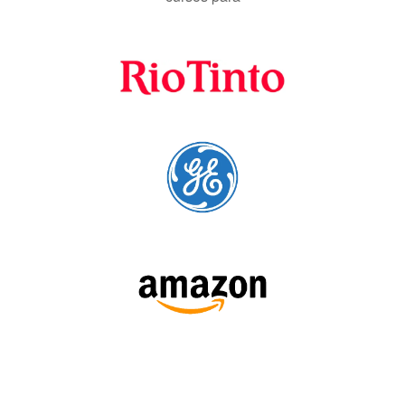
Fornecedores
preferenciais
A Language Trainers é fornecedora preferencial de
cursos para