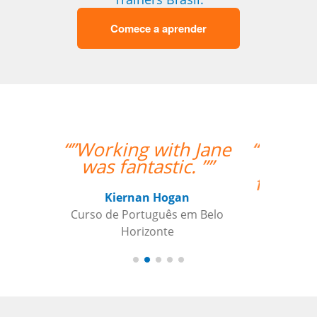
Comece a aprender
“”Os procedimentos da
Language Trainers
foram bastante fáceis.
Ser capaz de
coordenar as aulas
com o professor que
tem relativa autonomia
foi uma grande ajuda.””
Claudia Taglich
Curso de Italiano em Long Island,