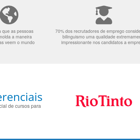
a que as pessoas
70% dos recrutadores de emprego consid
molda a maneira
bilinguismo uma qualidade extremame
as veem o mundo
impressionante nos candidatos a empr
renciais
ial de cursos para