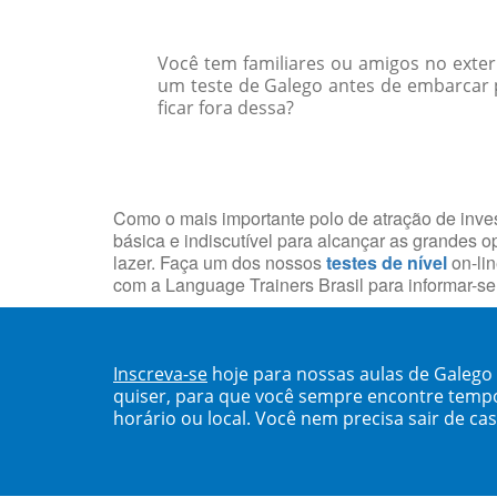
Você tem familiares ou amigos no exte
um teste de Galego antes de embarcar 
ficar fora dessa?
Como o mais importante polo de atração de inves
básica e indiscutível para alcançar as grandes o
lazer. Faça um dos nossos
testes de nível
on-lin
com a Language Trainers Brasil para informar-s
Inscreva-se
hoje para nossas aulas de Galego
quiser, para que você sempre encontre temp
horário ou local. Você nem precisa sair de ca