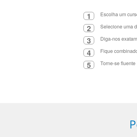
1
Escolha um curso
2
Selecione uma du
3
Diga-nos exatame
4
Fique combinado 
5
Torne-se fluente
P