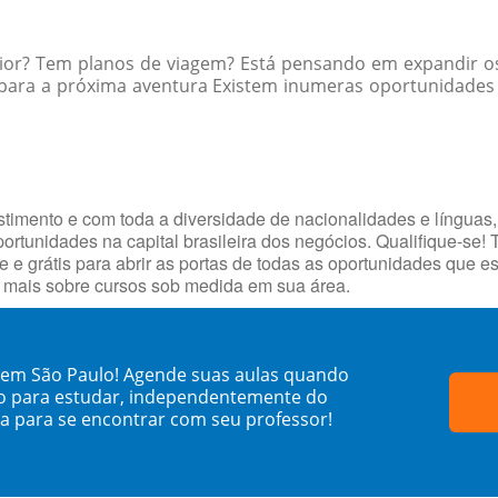
rior? Tem planos de viagem? Está pensando em expandir os
para a próxima aventura Existem inumeras oportunidades p
timento e com toda a diversidade de nacionalidades e línguas,
portunidades na capital brasileira dos negócios. Qualifique-se!
e e grátis para abrir as portas de todas as oportunidades que 
e mais sobre cursos sob medida em sua área.
 em São Paulo! Agende suas aulas quando
o para estudar, independentemente do
sa para se encontrar com seu professor!