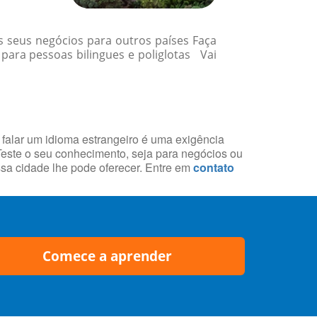
 seus negócios para outros países Faça
ara pessoas bilingues e poliglotas Vai
 falar um idioma estrangeiro é uma exigência
 Teste o seu conhecimento, seja para negócios ou
essa cidade lhe pode oferecer. Entre em
contato
Comece a aprender