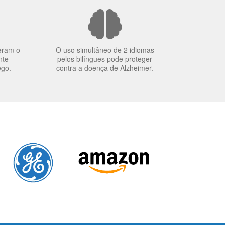
eram o
O uso simultâneo de 2 idiomas
nte
pelos bilíngues pode proteger
ego.
contra a doença de Alzheimer.