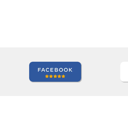
we're quite satisfied with that. 
Ziyi Pan
Curso de em São Paulo