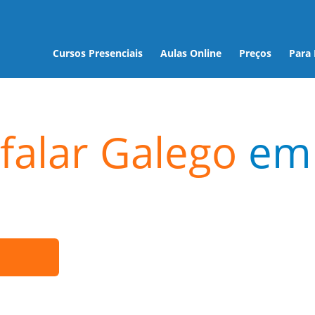
Cursos Presenciais
Aulas Online
Preços
Para
falar Galego
em