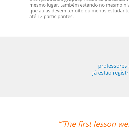
mesmo lugar, também estando no mesmo nível
que aulas devem ter oito ou menos estudant
até 12 participantes.
professores 
já estão regis
t very well! Prof. Carlos could teach 