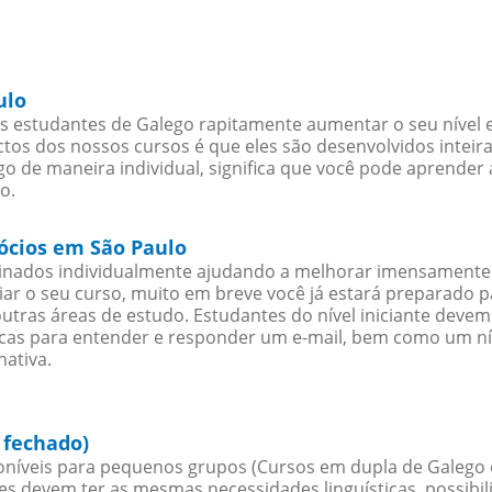
ulo
s estudantes de Galego rapitamente aumentar o seu nível e
os dos nossos cursos é que eles são desenvolvidos inteir
o de maneira individual, significa que você pode aprender 
o.
gócios em São Paulo
sinados individualmente ajudando a melhorar imensamente
iciar o seu curso, muito em breve você já estará preparado
outras áreas de estudo. Estudantes do nível iniciante dev
ticas para entender e responder um e-mail, bem como um ní
nativa.
 fechado)
níveis para pequenos grupos (Cursos em dupla de Galego 
es devem ter as mesmas necessidades linguísticas, possib