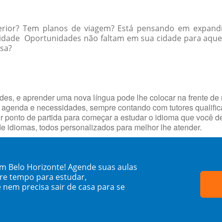
erior? Tem planos de viagem? Está pensando em expandi
a cidade Oportunidades não faltam em sua cidade para aq
ssa?
ades, e aprender uma nova língua pode lhe colocar na frente de
 agenda e necessidades, sempre contando com tutores qualifi
hor ponto de partida para começar a estudar o idioma que você 
e idiomas, todos personalizados para melhor lhe atender.
em Belo Horizonte! Agende suas aulas
re tempo para estudar,
 nem precisa sair de casa para se