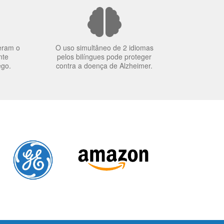
eram o
O uso simultâneo de 2 idiomas
nte
pelos bilíngues pode proteger
ego.
contra a doença de Alzheimer.