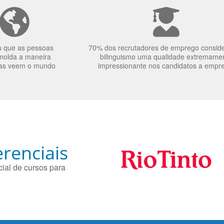
a que as pessoas
70% dos recrutadores de emprego consid
molda a maneira
bilinguismo uma qualidade extremame
as veem o mundo
impressionante nos candidatos a empr
renciais
ial de cursos para