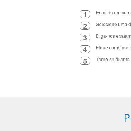
1
Escolha um curso
2
Selecione uma du
3
Diga-nos exatame
4
Fique combinado 
5
Torne-se fluente
P