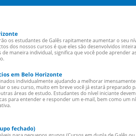
rizonte
ão os estudantes de Galês rapitamente aumentar o seu níve
os dos nossos cursos é que eles são desenvolvidos inteir
 de maneira individual, significa que você pode aprender as
o.
cios em Belo Horizonte
sinados individualmente ajudando a melhorar imensamente
iciar o seu curso, muito em breve você já estará preparado
outras áreas de estudo. Estudantes do nível iniciante dev
ticas para entender e responder um e-mail, bem como um ní
tiva.
rupo fechado)
íveis para pequenos grupos (Cursos em dupla de Galês ou