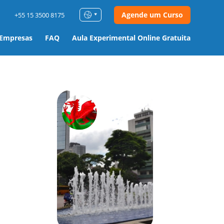
Agende um Curso
+55 15 3500 8175
 Empresas
FAQ
Aula Experimental Online Gratuita