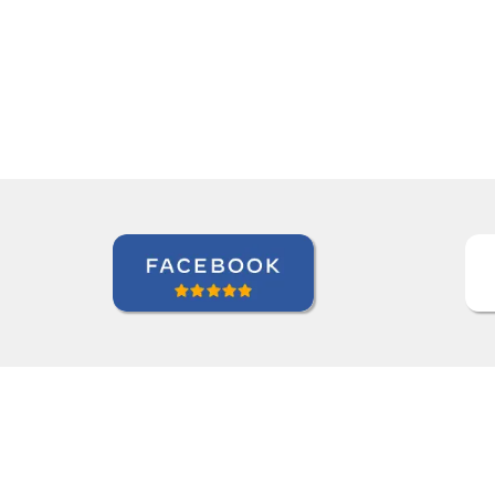
”I am very happy with Jane, I love our 
Roland Tschanz
Curso de em Belo Horizonte