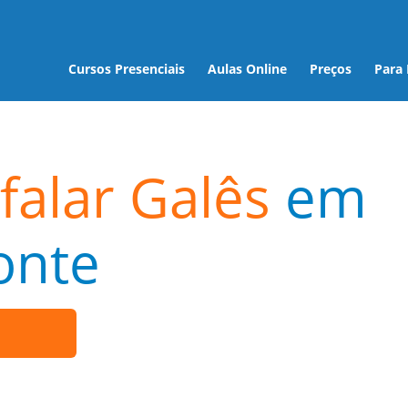
Cursos Presenciais
Aulas Online
Preços
Para
falar Galês
em
onte