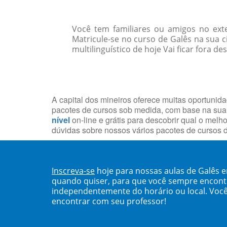
Você tem familiares ou amigos no ext
Matricule-se no curso de Galês na su
multilinguístico de hoje Vai ficar fora de
A capital dos mineiros oferece muitas oportunid
pacotes de cursos sob medida, com base na sua
nível
on-line e grátis para descobrir qual o mel
dúvidas sobre nossos vários pacotes de cursos d
Inscreva-se
hoje para nossas aulas de Galês 
quando quiser, para que você sempre encont
independentemente do horário ou local. Você
encontrar com seu professor!