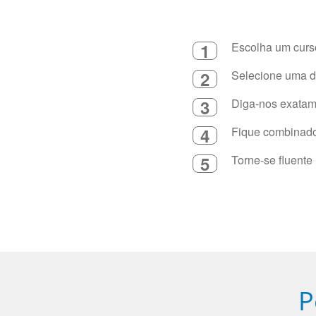
1
Escolha um curso
2
Selecione uma du
3
Diga-nos exatame
4
Fique combinado 
5
Torne-se fluente
P