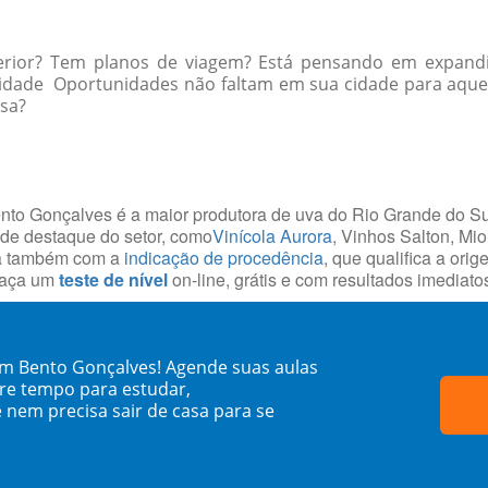
erior? Tem planos de viagem? Está pensando em expandi
a cidade Oportunidades não faltam em sua cidade para aq
ssa?
ento Gonçalves é a maior produtora de uva do Rio Grande do Su
 de destaque do setor, como
Vinícola Aurora
, Vinhos Salton, Mi
ta também com a
indicação de procedência
, que qualifica a ori
 faça um
teste de nível
on-line, grátis e com resultados imediato
em Bento Gonçalves! Agende suas aulas
re tempo para estudar,
 nem precisa sair de casa para se