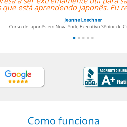
isfazer as necessidades da minha
“
ecomendo a qualquer um.””
tas, PepsiCo
Como funciona