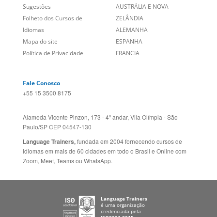
Social
CANADÁ (EN)
/
CANADÁ (FR)
Site Corporativo
REINO UNIDO E IRLANDA
Sugestões
AUSTRÁLIA E NOVA
Folheto dos Cursos de
ZELÂNDIA
Idiomas
ALEMANHA
Mapa do site
ESPANHA
Política de Privacidade
FRANCIA
Fale Conosco
+55 15 3500 8175
Alameda Vicente Pinzon, 173 - 4º andar, Vila Olímpia - São
Paulo/SP CEP 04547-130
Language Trainers,
fundada em 2004 fornecendo cursos de
idiomas em mais de 60 cidades em todo o Brasil e Online com
Zoom, Meet, Teams ou WhatsApp.