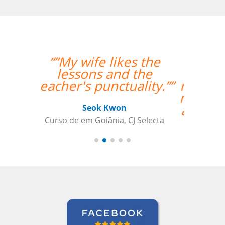
“”Eu tenho somente
postos positivo para
ressaltar a respeito do
meu professor Peter e
a Language Trainers.””
Kjersti Cubberley
Curso de Checo em San Francisco