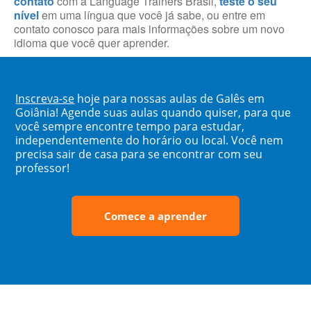
contato
com a Language Trainers Brasil,
teste o seu
nível
em uma língua que você já sabe, ou entre em
contato conosco para mais informações sobre um novo
idioma que você quer aprender.
Inscreva-se
hoje para nossas aulas de Galês em
Goiânia! Agende suas aulas quando quiser, para que
você sempre encontre tempo para estudar,
independentemente do horário ou local. Você nem
precisa sair de casa para se encontrar com seu
professor!
Comece a aprender