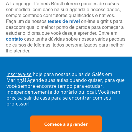
A Language Trainers Brasil oferece pacotes de cursos
sob medida, com base na sua agenda e necessidades,
sempre contando com tutores qualificados e nativos.
Faça um de nossos
testes de nível
on-line e grátis para
descobrir qual o melhor ponto de partida para começar a
estudar o idioma que você deseja aprender. Entre em
contato
caso tenha dúvidas sobre nossos vários pacotes
de cursos de idiomas, todos personalizados para melhor
lhe atender.
Inscreva-se
hoje para nossas aulas de Galês em
Maringá! Agende suas aulas quando quiser, para que
você sempre encontre tempo para estudar,
independentemente do horário ou local. Você nem
precisa sair de casa para se encontrar com seu
professor!
Comece a aprender