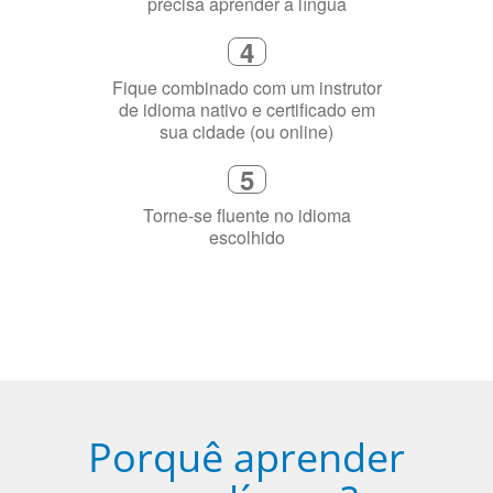
Selecione uma duração de curso
flexível que se ajuste à sua agenda
3
Diga-nos exatamente por que você
precisa aprender a língua
4
Fique combinado com um instrutor
de idioma nativo e certificado em
sua cidade (ou online)
5
Torne-se fluente no idioma
escolhido