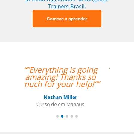
Trainers Brasil.
Comece a aprender
“” Destaco o trabalho
do Professor Enrico,
que sempre foi
extremamente
pontual.””
Reginaldo Pontirolli
Curso de Italiano em Guarulhos,
Commander (Colonel), Brazilian Air
Force Base, São Paulo (Força Aérea