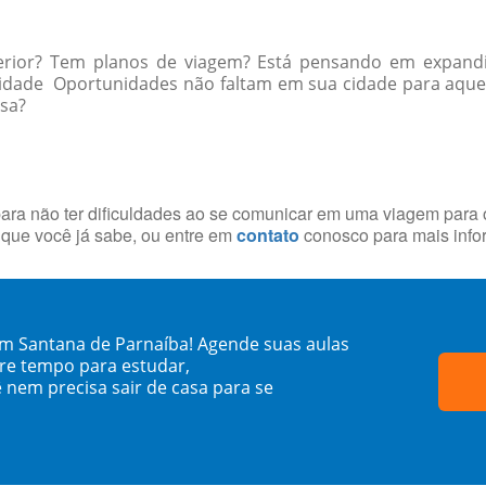
erior? Tem planos de viagem? Está pensando em expandi
a cidade Oportunidades não faltam em sua cidade para aq
ssa?
ara não ter dificuldades ao se comunicar em uma viagem para o
que você já sabe, ou entre em
contato
conosco para mais info
em Santana de Parnaíba! Agende suas aulas
re tempo para estudar,
 nem precisa sair de casa para se