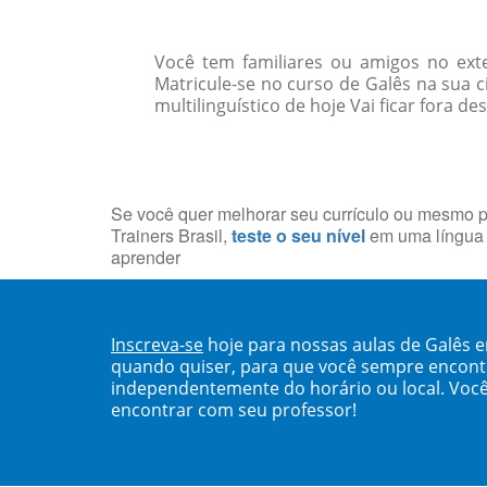
Você tem familiares ou amigos no ext
Matricule-se no curso de Galês na su
multilinguístico de hoje Vai ficar fora de
Se você quer melhorar seu currículo ou mesmo p
Trainers Brasil,
teste o seu nível
em uma língua 
aprender
Inscreva-se
hoje para nossas aulas de Galês 
quando quiser, para que você sempre encont
independentemente do horário ou local. Você
encontrar com seu professor!