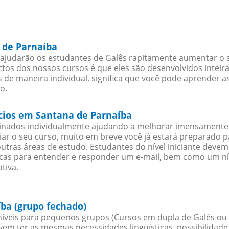
 de Parnaíba
ajudarão os estudantes de Galês rapitamente aumentar o se
os dos nossos cursos é que eles são desenvolvidos inteir
 de maneira individual, significa que você pode aprender as
o.
ócios em Santana de Parnaíba
sinados individualmente ajudando a melhorar imensamente
iciar o seu curso, muito em breve você já estará preparado
outras áreas de estudo. Estudantes do nível iniciante dev
ticas para entender e responder um e-mail, bem como um ní
tiva.
ba (grupo fechado)
íveis para pequenos grupos (Cursos em dupla de Galês ou
evem ter as mesmas necessidades linguísticas, possibilid