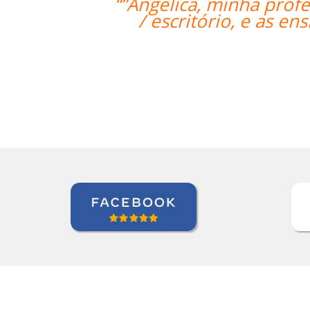
ssora, fez um bom trabalho trazendo 
nsinando de uma forma prática e inco
geral.””
David Smith
Curso de Alemão em Portland, Mecatrônica (TP / EMD)