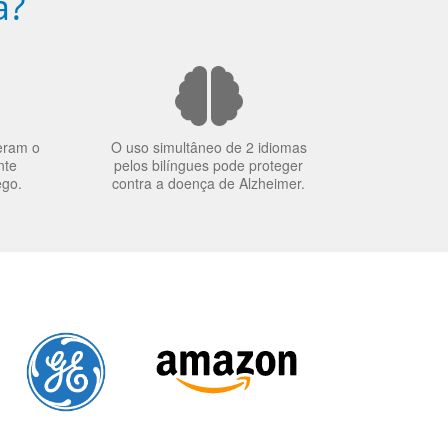
a?
eram o
O uso simultâneo de 2 idiomas
nte
pelos bilíngues pode proteger
ego.
contra a doença de Alzheimer.