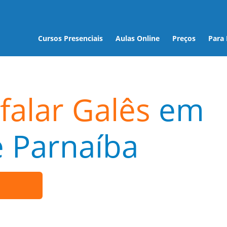
Cursos Presenciais
Aulas Online
Preços
Para
falar Galês
em
 Parnaíba