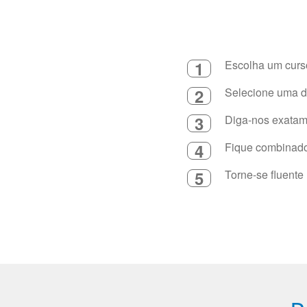
1
Escolha um curso
2
Selecione uma du
3
Diga-nos exatame
4
Fique combinado 
5
Torne-se fluente