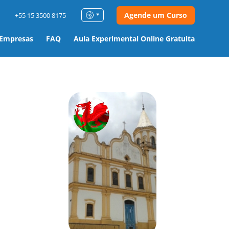
Agende um Curso
+55 15 3500 8175
 Empresas
FAQ
Aula Experimental Online Gratuita