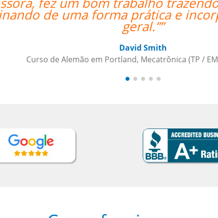
termos relacionados aos negócios
“”
rporada com a aprendizagem em
, Daimler