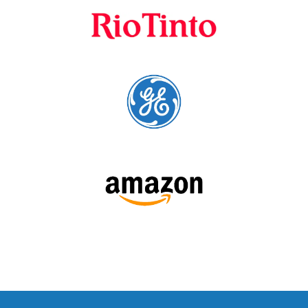
Fornecedores
preferenciais
A Language Trainers é fornecedora preferencial de
cursos para