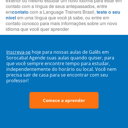
exterior ou mesmo estudar um novo idioma para estar em
contato com a língua de seus antepassados, entre
em
contato
com a Language Trainers Brasil,
teste o seu
nível
em uma língua que você já sabe, ou entre em
contato conosco para mais informações sobre um novo
idioma que você quer aprender
Inscreva-se
hoje para nossas aulas de Galês em
Sorocaba! Agende suas aulas quando quiser, para
que você sempre encontre tempo para estudar,
independentemente do horário ou local. Você nem
precisa sair de casa para se encontrar com seu
professor!
Comece a aprender