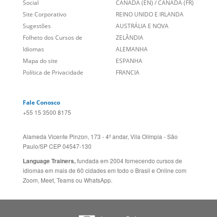
Links Relacionados
No mundo todo
Entre em contato
BRASIL
Sobre nós
PORTUGAL
Empregos
ESTADOS UNIDOS (EN)
/
Blog
ESTADOS UNIDOS (ES)
Social
CANADÁ (EN)
/
CANADÁ (FR)
Site Corporativo
REINO UNIDO E IRLANDA
Sugestões
AUSTRÁLIA E NOVA
Folheto dos Cursos de
ZELÂNDIA
Idiomas
ALEMANHA
Mapa do site
ESPANHA
Política de Privacidade
FRANCIA
Fale Conosco
+55 15 3500 8175