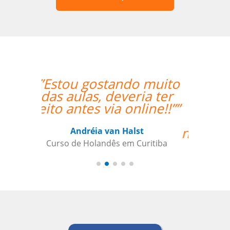
“”Considero a sua
empresa a ser
extremamente útil
para satisfazer as
necessidades da minha
filha de 12 anos que
está aprendendo
japonês. Eu
recomendo a qualquer
um.””
Jeanne Loechner
Curso de Japonês em Nova York,