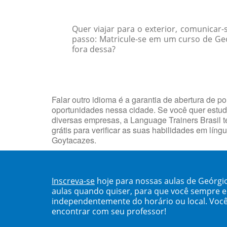
Quer viajar para o exterior, comunicar
passo: Matricule-se em um curso de Geó
fora dessa?
Falar outro idioma é a garantia de abertura de 
oportunidades nessa cidade. Se você quer estuda
diversas empresas, a Language Trainers Brasil te
grátis para verificar as suas habilidades em lín
Goytacazes.
Inscreva-se
hoje para nossas aulas de Geórg
aulas quando quiser, para que você sempre 
independentemente do horário ou local. Você
encontrar com seu professor!