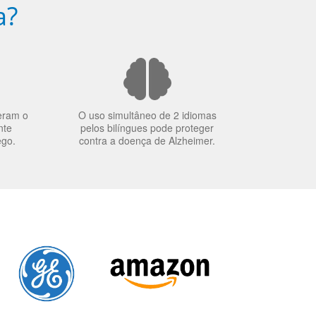
a?
eram o
O uso simultâneo de 2 idiomas
nte
pelos bilíngues pode proteger
ego.
contra a doença de Alzheimer.