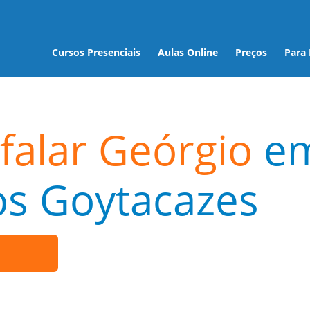
Cursos Presenciais
Aulas Online
Preços
Para
falar Geórgio
e
s Goytacazes