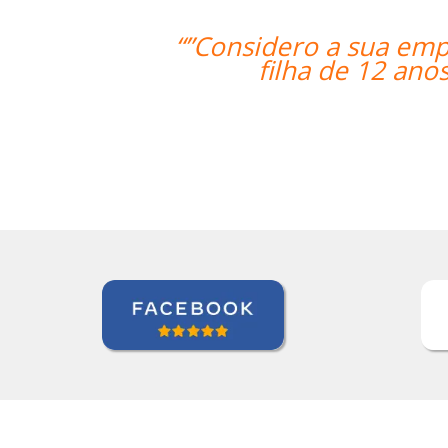
 ser extremamente útil para satisfaz
 está aprendendo japonês. Eu recome
Jeanne Loechner
 de Japonês em Nova York, Executivo Sênior de Contas, Pe