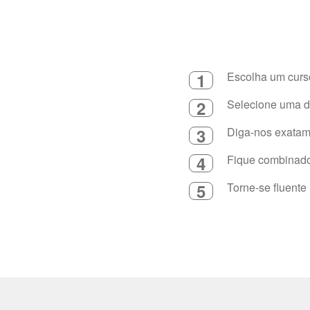
1
Escolha um curso
2
Selecione uma du
3
Diga-nos exatame
4
Fique combinado 
5
Torne-se fluente