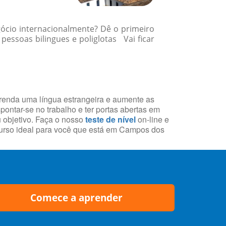
gócio internacionalmente? Dê o primeiro
essoas bilingues e poliglotas Vai ficar
aprenda uma língua estrangeira e aumente as
ontar-se no trabalho e ter portas abertas em
u objetivo. Faça o nosso
teste de nível
on-line e
urso ideal para você que está em Campos dos
Comece a aprender