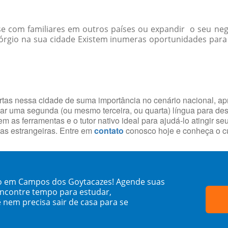
-se com familiares em outros países ou expandir o seu ne
rgio na sua cidade Existem inumeras oportunidades para p
portas nessa cidade de suma importância no cenário nacional, 
r uma segunda (ou mesmo terceira, ou quarta) língua para desp
m as ferramentas e o tutor nativo ideal para ajudá-lo atingir se
guas estrangeiras. Entre em
contato
conosco hoje e conheça o c
io em Campos dos Goytacazes! Agende suas
encontre tempo para estudar,
 nem precisa sair de casa para se