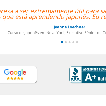
er as necessidades da minha
“”Am
ndo a qualquer um.””
psiCo