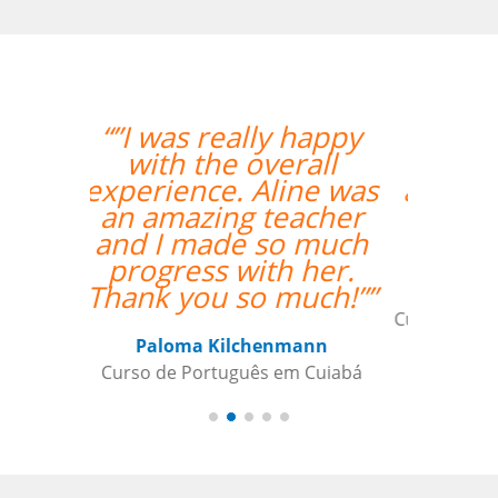
“”A Josette tem boa
experiência, entende
as dificuldades de um
brasileiro, facilita o
aprendizado.””
Andre B
Curso de Alemão em São Caetano do
Sul