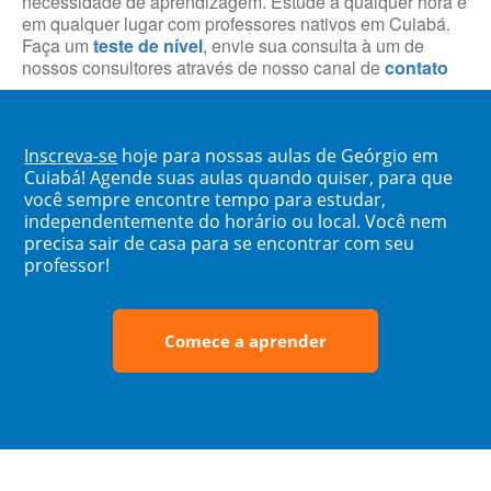
necessidade de aprendizagem. Estude a qualquer hora e
em qualquer lugar com professores nativos em Cuiabá.
Faça um
teste de nível
, envie sua consulta à um de
nossos consultores através de nosso canal de
contato
Inscreva-se
hoje para nossas aulas de Geórgio em
Cuiabá! Agende suas aulas quando quiser, para que
você sempre encontre tempo para estudar,
independentemente do horário ou local. Você nem
precisa sair de casa para se encontrar com seu
professor!
Comece a aprender