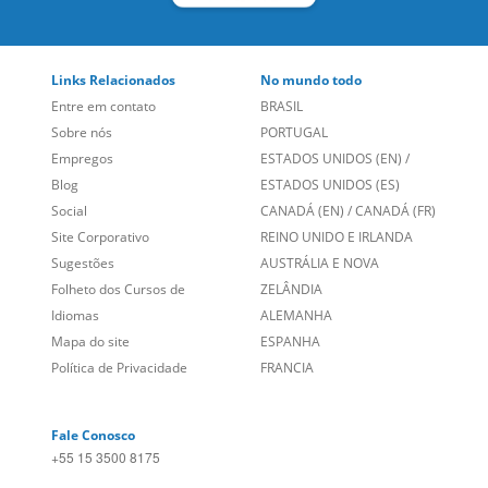
Links Relacionados
No mundo todo
Entre em contato
BRASIL
Sobre nós
PORTUGAL
Empregos
ESTADOS UNIDOS (EN)
/
Blog
ESTADOS UNIDOS (ES)
Social
CANADÁ (EN)
/
CANADÁ (FR)
Site Corporativo
REINO UNIDO E IRLANDA
Sugestões
AUSTRÁLIA E NOVA
Folheto dos Cursos de
ZELÂNDIA
Idiomas
ALEMANHA
Mapa do site
ESPANHA
Política de Privacidade
FRANCIA
Fale Conosco
+55 15 3500 8175
Alameda Vicente Pinzon, 173 - 4º andar, Vila Olímpia - São