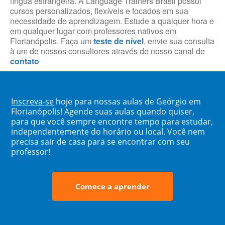
língua estrangeira. A Language Trainers Brasil possui
cursos personalizados, flexíveis e focados em sua
necessidade de aprendizagem. Estude a qualquer hora e
em qualquer lugar com professores nativos em
Florianópolis. Faça um
teste de nível
, envie sua consulta
à um de nossos consultores através de nosso canal de
contato
Inscreva-se
hoje para nossas aulas de Geórgio em
Florianópolis! Agende suas aulas quando quiser,
para que você sempre encontre tempo para estudar,
independentemente do horário ou local. Você nem
precisa sair de casa para se encontrar com seu
professor!
Comece a aprender