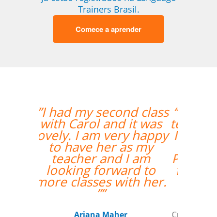
Trainers Brasil.
Comece a aprender
“”I really enjoyed Ana's
teaching style and I feel
I've really grown in my
confidence with
Portuguese.I'm looking
forward to continuing
my lessons.””
Zack Maher
Curso de Português em Florianópolis