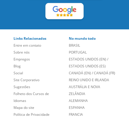
Social
CANADÁ (EN)
/
CANADÁ (FR)
Site Corporativo
REINO UNIDO E IRLANDA
Sugestões
AUSTRÁLIA E NOVA
Folheto dos Cursos de
ZELÂNDIA
Idiomas
ALEMANHA
Mapa do site
ESPANHA
Política de Privacidade
FRANCIA
Fale Conosco
+55 15 3500 8175
Alameda Vicente Pinzon, 173 - 4º andar, Vila Olímpia - São
Paulo/SP CEP 04547-130
Language Trainers,
fundada em 2004 fornecendo cursos de
idiomas em mais de 60 cidades em todo o Brasil e Online com
Zoom, Meet, Teams ou WhatsApp.