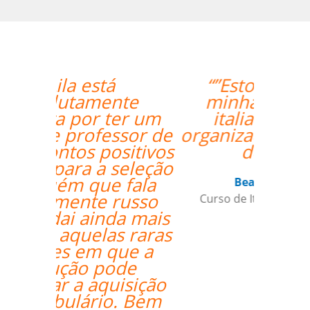
“”Estou amando
minhas aulas de
italiano, muito
organizado o trabalho
de vcs””
Beatris Castro
Curso de Italiano em Santos