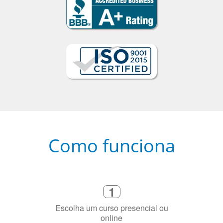
Como funciona
1
Escolha um curso presencial ou
online
2
Selecione uma duração de curso
flexível que se ajuste à sua agenda
3
Diga-nos exatamente por que você
precisa aprender a língua
4