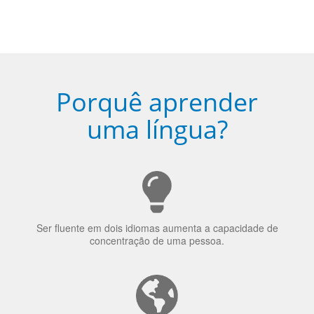
Ser fluente em dois idiomas aumenta a capacidade de
concentração de uma pessoa.
A língua que as pessoas falam molda a maneira como
elas veem o mundo
70% dos recrutadores de emprego consideram o
bilinguismo uma qualidade extremamente impressionante
nos candidatos a emprego.