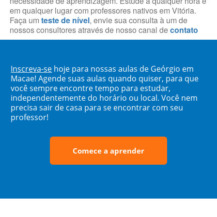
necessidade de aprendizagem. Estude a qualquer hora e
em qualquer lugar com professores nativos em Vitória.
Faça um
teste de nível
, envie sua consulta à um de
nossos consultores através de nosso canal de
contato
Inscreva-se
hoje para nossas aulas de Geórgio em
Macae! Agende suas aulas quando quiser, para que
você sempre encontre tempo para estudar,
independentemente do horário ou local. Você nem
precisa sair de casa para se encontrar com seu
professor!
Comece a aprender