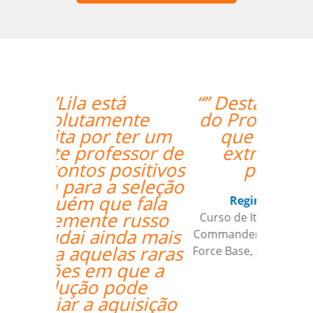
“” Destaco o trabalho
do Professor Enrico,
que sempre foi
extremamente
pontual.””
Reginaldo Pontirolli
Curso de Italiano em Guarulhos,
Commander (Colonel), Brazilian Air
Force Base, São Paulo (Força Aérea
Brasileira)