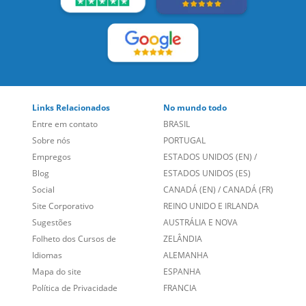
Entre em contato
BRASIL
Sobre nós
PORTUGAL
Empregos
ESTADOS UNIDOS (EN)
/
Blog
ESTADOS UNIDOS (ES)
Social
CANADÁ (EN)
/
CANADÁ (FR)
Site Corporativo
REINO UNIDO E IRLANDA
Sugestões
AUSTRÁLIA E NOVA
Folheto dos Cursos de
ZELÂNDIA
Idiomas
ALEMANHA
Mapa do site
ESPANHA
Política de Privacidade
FRANCIA
Fale Conosco
+55 15 3500 8175
Alameda Vicente Pinzon, 173 - 4º andar, Vila Olímpia - São
Paulo/SP CEP 04547-130
Language Trainers,
fundada em 2004 fornecendo cursos de