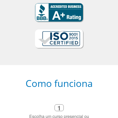
Como funciona
1
Escolha um curso presencial ou
online
2
Selecione uma duração de curso
flexível que se ajuste à sua agenda
3