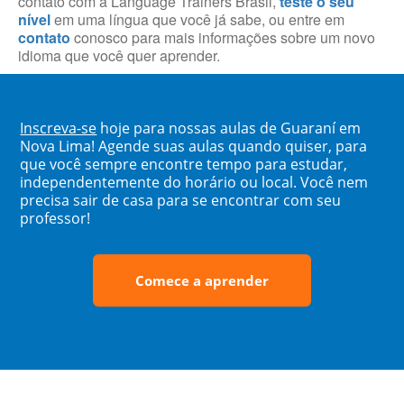
contato com a Language Trainers Brasil,
teste o seu
nível
em uma língua que você já sabe, ou entre em
contato
conosco para mais informações sobre um novo
idioma que você quer aprender.
Inscreva-se
hoje para nossas aulas de Guaraní em
Nova Lima! Agende suas aulas quando quiser, para
que você sempre encontre tempo para estudar,
independentemente do horário ou local. Você nem
precisa sair de casa para se encontrar com seu
professor!
Comece a aprender