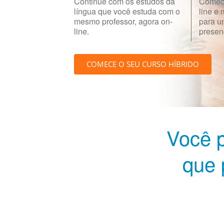
Continue com os estudos da
Comece
língua que você estuda com o
line e
mesmo professor, agora on-
para u
line.
presenc
COMECE O SEU CURSO HÍBRIDO
Você p
que 