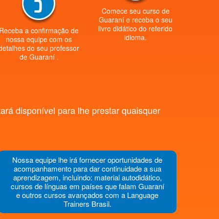
Comece seu curso de
Guaraní e receba o seu
livro didático do referido
Receba a confirmação de
idioma.
nossa equipe com os
detalhes do seu professor
de Guaraní .
rá disponível para lhe prestar quaisquer
Nossa equipe lhe irá fornecer oportunidades de
acompanhamento para dar continuidade a sua
aprendizagem, incluindo: material autodidático,
cursos de línguas em países que falam Guaraní
e outros cursos avançados com a Language
Trainers Brasil.