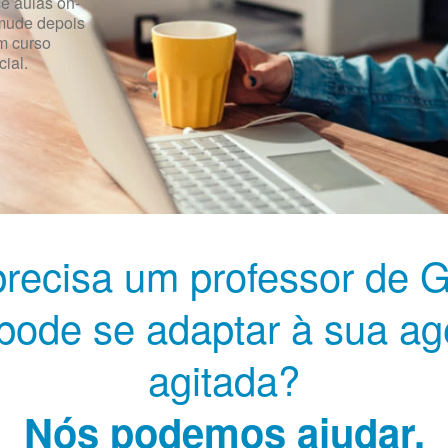
 aulas on-
 mude depois
m curso
ial.
recisa um professor de 
pode se adaptar à sua a
agitada?
Nós podemos ajudar.