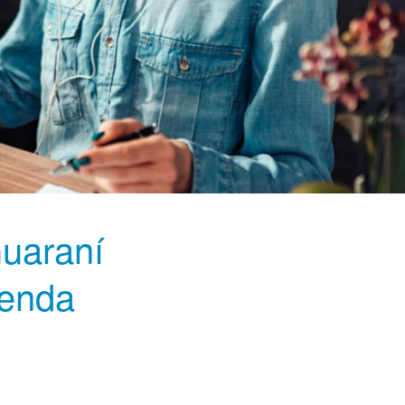
Guaraní
genda