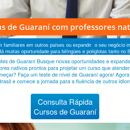
as de Guaraní
com professores nat
om familiares em outros países ou expandir o seu negócio 
 muitas oportunidade para bilíngües e poliglotas tanto no Br
antes de Guaraní Busque novas oportunidades e expand
ores nativos prontos para projetar um curso que atende
meçar? Faça um teste de nível de Guaraní agora! Agora
Brasil e comece a jornada para a fluência de outros idio
Consulta Rápida
Cursos de Guaraní