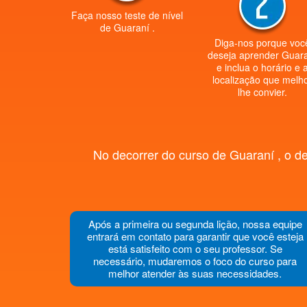
Faça nosso teste de nível
de Guaraní .
Diga-nos porque voc
deseja aprender Guar
e inclua o horário e 
localização que melh
lhe convier.
No decorrer do curso de Guaraní , o d
Após a primeira ou segunda lição, nossa equipe
entrará em contato para garantir que você esteja
está satisfeito com o seu professor. Se
necessário, mudaremos o foco do curso para
melhor atender às suas necessidades.