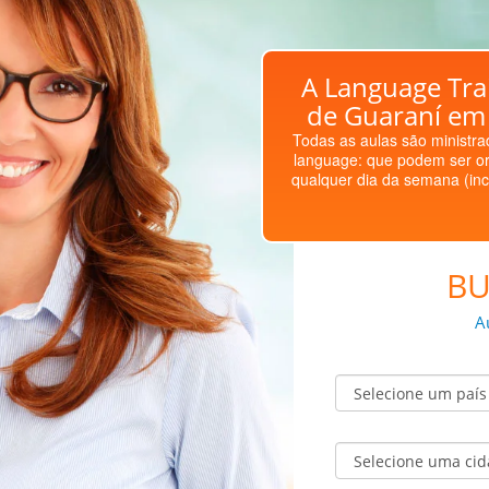
A Language Trai
de Guaraní em 
Todas as aulas são ministrad
language: que podem ser or
qualquer dia da semana (inc
BU
A