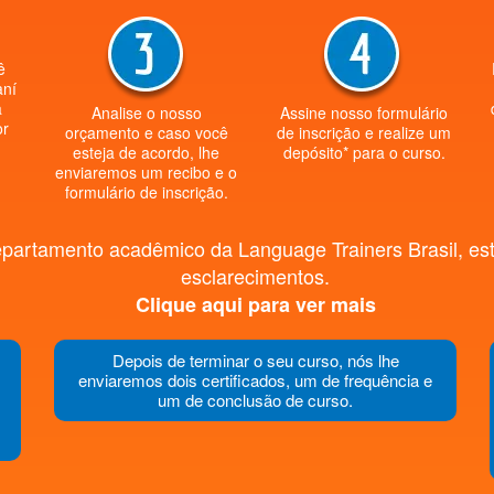
ê
aní
a
Analise o nosso
Assine nosso formulário
or
orçamento e caso você
de inscrição e realize um
esteja de acordo, lhe
depósito* para o curso.
enviaremos um recibo e o
formulário de inscrição.
epartamento acadêmico da Language Trainers Brasil, esta
esclarecimentos.
Clique aqui para ver mais
Depois de terminar o seu curso, nós lhe
enviaremos dois certificados, um de frequência e
um de conclusão de curso.