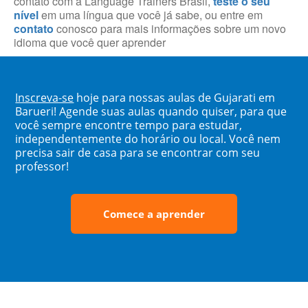
contato com a Language Trainers Brasil,
teste o seu
nível
em uma língua que você já sabe, ou entre em
contato
conosco para mais informações sobre um novo
idioma que você quer aprender
Inscreva-se
hoje para nossas aulas de Gujarati em
Barueri! Agende suas aulas quando quiser, para que
você sempre encontre tempo para estudar,
independentemente do horário ou local. Você nem
precisa sair de casa para se encontrar com seu
professor!
Comece a aprender